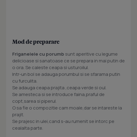
Mod de preparare
Friganelele cu porumb
sunt aperitive cu legume
delicioase si sanatoase ce se prepara in mai putin de
o ora. Se caleste ceapa si usturoilul.
Intr-un bol se adauga porumbul si se sfarama putin
cu furculita.
Se adauga ceapa prajita ,ceapa verde si oul.
Se amesteca si se introduce faina,praful de
copt,sarea si piperul.
O sa fie o compozitie cam moale,dar se intareste la
prajit.
Se prajesc in ulei,cand s-au rumenit se intorc pe
cealalta parte.