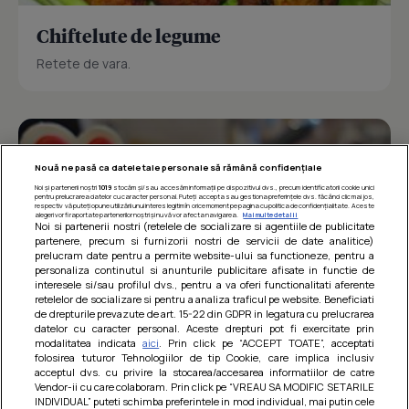
Chiftelute de legume
Retete de vara.
Nouă ne pasă ca datele tale personale să rămână confidențiale
Noi și partenerii noștri
1019
stocăm și/sau accesăm informații pe dispozitivul dvs., precum identificatorii cookie unici
pentru prelucrarea datelor cu caracter personal. Puteți accepta sau gestiona preferințele dvs. făcând clic mai jos,
respectiv vă puteți opune utilizării unui interes legitim în orice moment pe pagina cu politica de confidențialitate. Aceste
alegeri vor fi raportate partenerilor noștri și nu vă vor afecta navigarea.
Mai multe detalii
Noi si partenerii nostri (retelele de socializare si agentiile de publicitate
partenere, precum si furnizorii nostri de servicii de date analitice)
prelucram date pentru a permite website-ului sa functioneze, pentru a
personaliza continutul si anunturile publicitare afisate in functie de
interesele si/sau profilul dvs., pentru a va oferi functionalitati aferente
retelelor de socializare si pentru a analiza traficul pe website. Beneficiati
de drepturile prevazute de art. 15-22 din GDPR in legatura cu prelucrarea
datelor cu caracter personal. Aceste drepturi pot fi exercitate prin
modalitatea indicata
aici
. Prin click pe “ACCEPT TOATE”, acceptati
Barcute din vinete cu arpagic rosu
folosirea tuturor Tehnologiilor de tip Cookie, care implica inclusiv
acceptul dvs. cu privire la stocarea/accesarea informatiilor de catre
Un deliciu usor de preparat!
Vendor-ii cu care colaboram. Prin click pe “VREAU SA MODIFIC SETARILE
INDIVIDUAL” puteti schimba preferintele in mod individual, mai putin cele