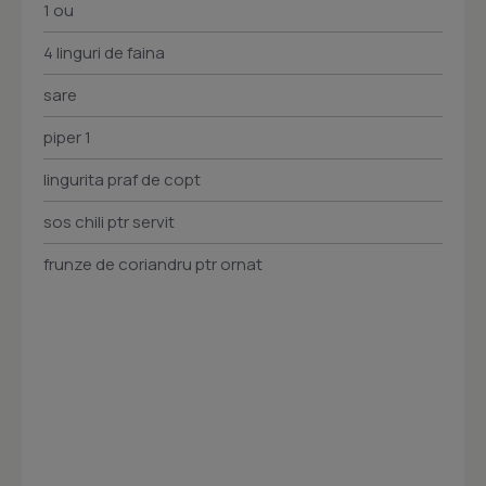
1 ou
4 linguri de faina
sare
piper 1
lingurita praf de copt
sos chili ptr servit
frunze de coriandru ptr ornat