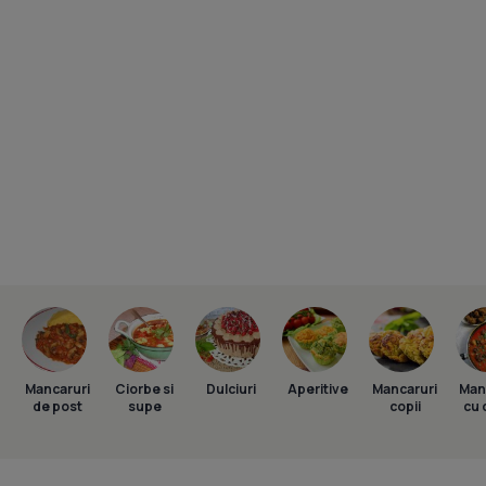
Mancaruri
Ciorbe si
Dulciuri
Aperitive
Mancaruri
Man
de post
supe
copii
cu 