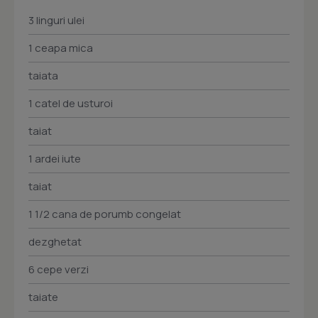
3 linguri ulei
1 ceapa mica
taiata
1 catel de usturoi
taiat
1 ardei iute
taiat
1 1/2 cana de porumb congelat
dezghetat
6 cepe verzi
taiate