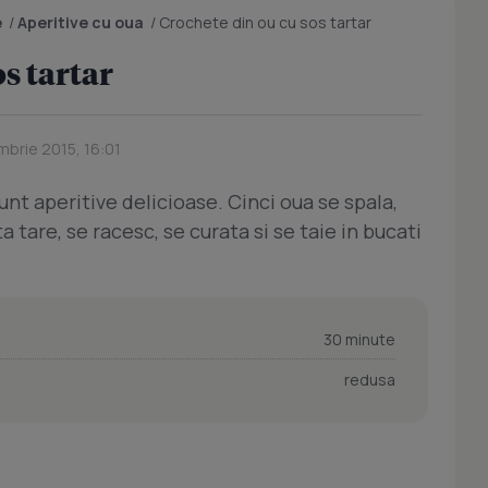
e
/
Aperitive cu oua
/
Crochete din ou cu sos tartar
s tartar
mbrie 2015, 16:01
unt aperitive delicioase. Cinci oua se spala,
 tare, se racesc, se curata si se taie in bucati
30 minute
redusa