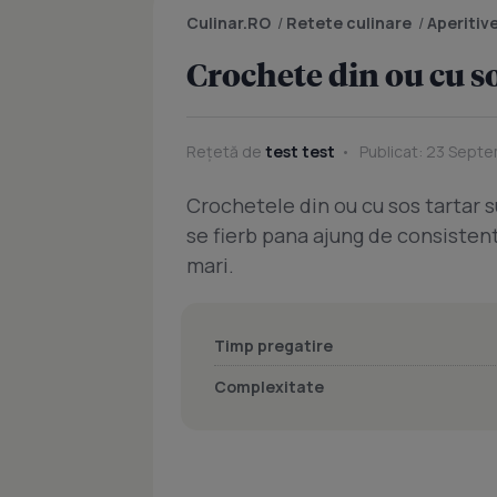
Culinar.RO
/
Retete culinare
/
Aperitiv
Crochete din ou cu so
Rețetă de
test test
Publicat: 23 Septe
Crochetele din ou cu sos tartar s
se fierb pana ajung de consistenta
mari.
Timp pregatire
Complexitate