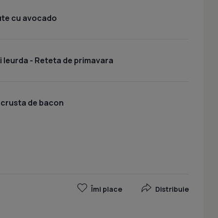
lute cu avocado
 leurda - Reteta de primavara
 crusta de bacon
Îmi place
Distribuie