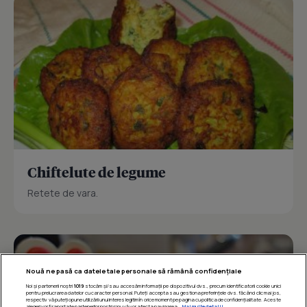
Chiftelute de legume
Retete de vara.
Nouă ne pasă ca datele tale personale să rămână confidențiale
Noi și partenerii noștri
1019
stocăm și/sau accesăm informații pe dispozitivul dvs., precum identificatorii cookie unici
pentru prelucrarea datelor cu caracter personal. Puteți accepta sau gestiona preferințele dvs. făcând clic mai jos,
respectiv vă puteți opune utilizării unui interes legitim în orice moment pe pagina cu politica de confidențialitate. Aceste
alegeri vor fi raportate partenerilor noștri și nu vă vor afecta navigarea.
Mai multe detalii