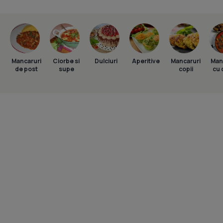
Mancaruri
Ciorbe si
Dulciuri
Aperitive
Mancaruri
Man
de post
supe
copii
cu 