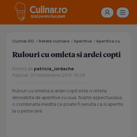
Culinar.RO
/
Retete culinare
/
Aperitive
/
Aperitive cu oua
/
R
Rulouri cu omleta si ardei copti
Rețetă de
patricia_iordache
Publicat: 23 Septembrie 2015, 16:09
Rulouri cu omleta si ardei copti este o reteta
deosebita de aperitive cu oua, foarte aspectuoasa,
o combinatie inedita ce poate fi servita ca si aperitiv
la o petrecere.