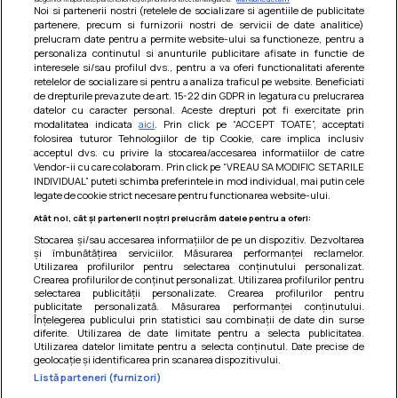
Noi si partenerii nostri (retelele de socializare si agentiile de publicitate
partenere, precum si furnizorii nostri de servicii de date analitice)
prelucram date pentru a permite website-ului sa functioneze, pentru a
personaliza continutul si anunturile publicitare afisate in functie de
interesele si/sau profilul dvs., pentru a va oferi functionalitati aferente
retelelor de socializare si pentru a analiza traficul pe website. Beneficiati
de drepturile prevazute de art. 15-22 din GDPR in legatura cu prelucrarea
datelor cu caracter personal. Aceste drepturi pot fi exercitate prin
modalitatea indicata
aici
. Prin click pe “ACCEPT TOATE”, acceptati
Barcute din vinete cu arpagic rosu
folosirea tuturor Tehnologiilor de tip Cookie, care implica inclusiv
acceptul dvs. cu privire la stocarea/accesarea informatiilor de catre
Un deliciu usor de preparat!
Vendor-ii cu care colaboram. Prin click pe “VREAU SA MODIFIC SETARILE
INDIVIDUAL” puteti schimba preferintele in mod individual, mai putin cele
legate de cookie strict necesare pentru functionarea website-ului.
Atât noi, cât și partenerii noștri prelucrăm datele pentru a oferi:
Stocarea și/sau accesarea informațiilor de pe un dispozitiv. Dezvoltarea
și îmbunătățirea serviciilor. Măsurarea performanței reclamelor.
Utilizarea profilurilor pentru selectarea conținutului personalizat.
Crearea profilurilor de conținut personalizat. Utilizarea profilurilor pentru
selectarea publicității personalizate. Crearea profilurilor pentru
publicitate personalizată. Măsurarea performanței conținutului.
Înțelegerea publicului prin statistici sau combinații de date din surse
diferite. Utilizarea de date limitate pentru a selecta publicitatea.
Utilizarea datelor limitate pentru a selecta conținutul. Date precise de
geolocație și identificarea prin scanarea dispozitivului.
Listă parteneri (furnizori)
Termeni si conditii
|
Politica de cookies
|
Politica de