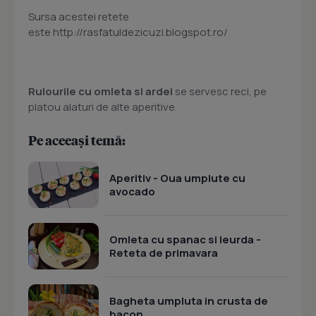
Sursa acestei retete
este http://rasfatuldezicuzi.blogspot.ro/
Rulourile cu omleta si ardei
se servesc reci, pe
platou alaturi de alte aperitive.
Pe aceeași temă:
Aperitiv - Oua umplute cu
avocado
Omleta cu spanac si leurda -
Reteta de primavara
Bagheta umpluta in crusta de
bacon