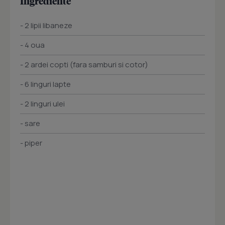
Ingrediente
- 2 lipii libaneze
- 4 oua
- 2 ardei copti (fara samburi si cotor)
- 6 linguri lapte
- 2 linguri ulei
- sare
- piper