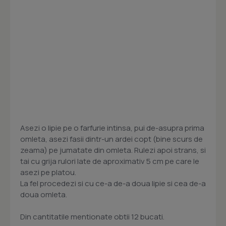
Asezi o lipie pe o farfurie intinsa, pui de-asupra prima
omleta, asezi fasii dintr-un ardei copt (bine scurs de
zeama) pe jumatate din omleta. Rulezi apoi strans, si
tai cu grija rulori late de aproximativ 5 cm pe care le
asezi pe platou.
La fel procedezi si cu ce-a de-a doua lipie si cea de-a
doua omleta.
Din cantitatile mentionate obtii 12 bucati.