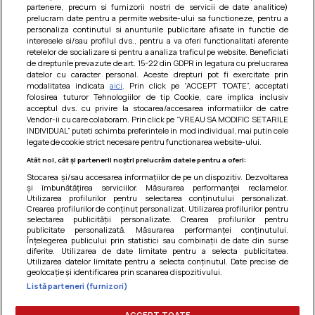
partenere, precum si furnizorii nostri de servicii de date analitice)
prelucram date pentru a permite website-ului sa functioneze, pentru a
personaliza continutul si anunturile publicitare afisate in functie de
interesele si/sau profilul dvs., pentru a va oferi functionalitati aferente
retelelor de socializare si pentru a analiza traficul pe website. Beneficiati
de drepturile prevazute de art. 15-22 din GDPR in legatura cu prelucrarea
datelor cu caracter personal. Aceste drepturi pot fi exercitate prin
modalitatea indicata
aici
. Prin click pe “ACCEPT TOATE”, acceptati
Barcute din vinete cu arpagic rosu
folosirea tuturor Tehnologiilor de tip Cookie, care implica inclusiv
acceptul dvs. cu privire la stocarea/accesarea informatiilor de catre
Un deliciu usor de preparat!
Vendor-ii cu care colaboram. Prin click pe “VREAU SA MODIFIC SETARILE
INDIVIDUAL” puteti schimba preferintele in mod individual, mai putin cele
legate de cookie strict necesare pentru functionarea website-ului.
Atât noi, cât și partenerii noștri prelucrăm datele pentru a oferi:
Stocarea și/sau accesarea informațiilor de pe un dispozitiv. Dezvoltarea
și îmbunătățirea serviciilor. Măsurarea performanței reclamelor.
Utilizarea profilurilor pentru selectarea conținutului personalizat.
Crearea profilurilor de conținut personalizat. Utilizarea profilurilor pentru
selectarea publicității personalizate. Crearea profilurilor pentru
publicitate personalizată. Măsurarea performanței conținutului.
Înțelegerea publicului prin statistici sau combinații de date din surse
diferite. Utilizarea de date limitate pentru a selecta publicitatea.
Utilizarea datelor limitate pentru a selecta conținutul. Date precise de
geolocație și identificarea prin scanarea dispozitivului.
Listă parteneri (furnizori)
Termeni si conditii
|
Politica de cookies
|
Politica de
confidentialitate
|
Gestionați preferințele
ACCEPT TOATE