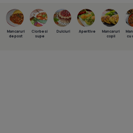
Mancaruri
Ciorbe si
Dulciuri
Aperitive
Mancaruri
Man
de post
supe
copii
cu 