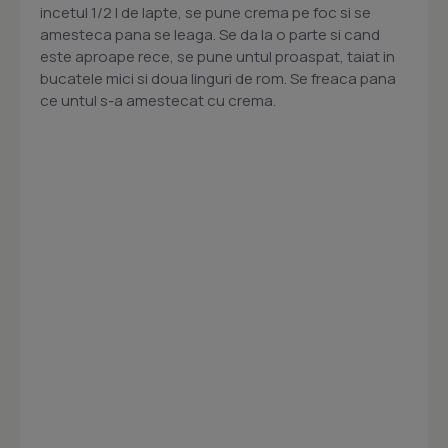
incetul 1/2 l de lapte, se pune crema pe foc si se
amesteca pana se leaga. Se da la o parte si cand
este aproape rece, se pune untul proaspat, taiat in
bucatele mici si doua linguri de rom. Se freaca pana
ce untul s-a amestecat cu crema.