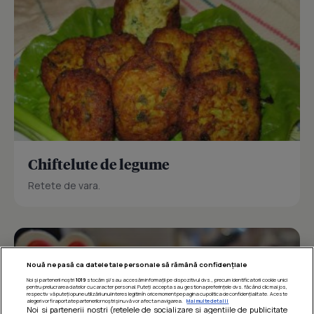
Chiftelute de legume
Retete de vara.
Nouă ne pasă ca datele tale personale să rămână confidențiale
Noi și partenerii noștri
1019
stocăm și/sau accesăm informații pe dispozitivul dvs., precum identificatorii cookie unici
pentru prelucrarea datelor cu caracter personal. Puteți accepta sau gestiona preferințele dvs. făcând clic mai jos,
respectiv vă puteți opune utilizării unui interes legitim în orice moment pe pagina cu politica de confidențialitate. Aceste
alegeri vor fi raportate partenerilor noștri și nu vă vor afecta navigarea.
Mai multe detalii
Noi si partenerii nostri (retelele de socializare si agentiile de publicitate