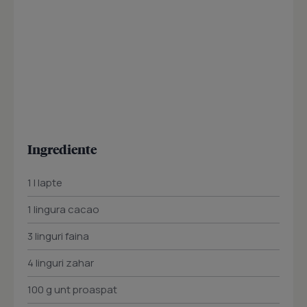
Ingrediente
1 l lapte
1 lingura cacao
3 linguri faina
4 linguri zahar
100 g unt proaspat