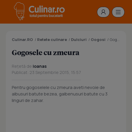
Culinar.RO
/
Retete culinare
/
Dulciuri
/
Gogosi
/
Gogosele cu zmeura
Gogosele cu zmeura
Rețetă de
ioanas
Publicat: 23 Septembrie 2015, 15:57
Pentru gogoselele cu zmeura aveti nevoie de
albusuri batute bezea, galbenusuri batute cu 3
linguri de zahar.