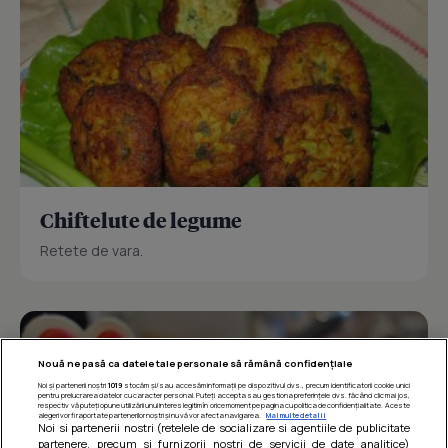
Chiftelute de legume
Retete de vara.
Nouă ne pasă ca datele tale personale să rămână confidențiale
Noi și partenerii noștri
1019
stocăm și/sau accesăm informații pe dispozitivul dvs., precum identificatorii cookie unici
pentru prelucrarea datelor cu caracter personal. Puteți accepta sau gestiona preferințele dvs. făcând clic mai jos,
respectiv vă puteți opune utilizării unui interes legitim în orice moment pe pagina cu politica de confidențialitate. Aceste
alegeri vor fi raportate partenerilor noștri și nu vă vor afecta navigarea.
Mai multe detalii
Noi si partenerii nostri (retelele de socializare si agentiile de publicitate
partenere, precum si furnizorii nostri de servicii de date analitice)