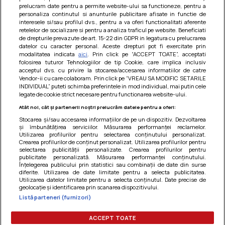
prelucram date pentru a permite website-ului sa functioneze, pentru a
personaliza continutul si anunturile publicitare afisate in functie de
interesele si/sau profilul dvs., pentru a va oferi functionalitati aferente
retelelor de socializare si pentru a analiza traficul pe website. Beneficiati
de drepturile prevazute de art. 15-22 din GDPR in legatura cu prelucrarea
datelor cu caracter personal. Aceste drepturi pot fi exercitate prin
modalitatea indicata
aici
. Prin click pe “ACCEPT TOATE”, acceptati
Barcute din vinete cu arpagic rosu
folosirea tuturor Tehnologiilor de tip Cookie, care implica inclusiv
acceptul dvs. cu privire la stocarea/accesarea informatiilor de catre
Un deliciu usor de preparat!
Vendor-ii cu care colaboram. Prin click pe “VREAU SA MODIFIC SETARILE
INDIVIDUAL” puteti schimba preferintele in mod individual, mai putin cele
legate de cookie strict necesare pentru functionarea website-ului.
Atât noi, cât și partenerii noștri prelucrăm datele pentru a oferi:
Stocarea și/sau accesarea informațiilor de pe un dispozitiv. Dezvoltarea
și îmbunătățirea serviciilor. Măsurarea performanței reclamelor.
Utilizarea profilurilor pentru selectarea conținutului personalizat.
Crearea profilurilor de conținut personalizat. Utilizarea profilurilor pentru
selectarea publicității personalizate. Crearea profilurilor pentru
publicitate personalizată. Măsurarea performanței conținutului.
Înțelegerea publicului prin statistici sau combinații de date din surse
diferite. Utilizarea de date limitate pentru a selecta publicitatea.
Utilizarea datelor limitate pentru a selecta conținutul. Date precise de
geolocație și identificarea prin scanarea dispozitivului.
Listă parteneri (furnizori)
Termeni si conditii
|
Politica de cookies
|
Politica de
confidentialitate
|
Gestionați preferințele
ACCEPT TOATE