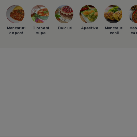
Mancaruri
Ciorbe si
Dulciuri
Aperitive
Mancaruri
Man
de post
supe
copii
cu 