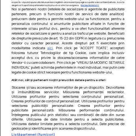
respectiv vă puteți opune utilizării unui interes legitim în orice moment pe pagina cu politica de confidențialitate. Aceste
alegeri vor fi raportate partenerilor noștri și nu vă vor afecta navigarea.
Mai multe detalii
Noi si partenerii nostri (retelele de socializare si agentiile de publicitate
partenere, precum si furnizorii nostri de servicii de date analitice)
prelucram date pentru a permite website-ului sa functioneze, pentru a
personaliza continutul si anunturile publicitare afisate in functie de
interesele si/sau profilul dvs., pentru a va oferi functionalitati aferente
retelelor de socializare si pentru a analiza traficul pe website. Beneficiati
de drepturile prevazute de art. 15-22 din GDPR in legatura cu prelucrarea
datelor cu caracter personal. Aceste drepturi pot fi exercitate prin
modalitatea indicata
aici
. Prin click pe “ACCEPT TOATE”, acceptati
Barcute din vinete cu arpagic rosu
folosirea tuturor Tehnologiilor de tip Cookie, care implica inclusiv
acceptul dvs. cu privire la stocarea/accesarea informatiilor de catre
Un deliciu usor de preparat!
Vendor-ii cu care colaboram. Prin click pe “VREAU SA MODIFIC SETARILE
INDIVIDUAL” puteti schimba preferintele in mod individual, mai putin cele
legate de cookie strict necesare pentru functionarea website-ului.
Atât noi, cât și partenerii noștri prelucrăm datele pentru a oferi:
Stocarea și/sau accesarea informațiilor de pe un dispozitiv. Dezvoltarea
și îmbunătățirea serviciilor. Măsurarea performanței reclamelor.
Utilizarea profilurilor pentru selectarea conținutului personalizat.
Crearea profilurilor de conținut personalizat. Utilizarea profilurilor pentru
selectarea publicității personalizate. Crearea profilurilor pentru
publicitate personalizată. Măsurarea performanței conținutului.
Înțelegerea publicului prin statistici sau combinații de date din surse
diferite. Utilizarea de date limitate pentru a selecta publicitatea.
Utilizarea datelor limitate pentru a selecta conținutul. Date precise de
geolocație și identificarea prin scanarea dispozitivului.
Listă parteneri (furnizori)