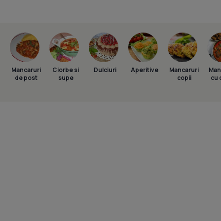
Mancaruri
Ciorbe si
Dulciuri
Aperitive
Mancaruri
Man
de post
supe
copii
cu 