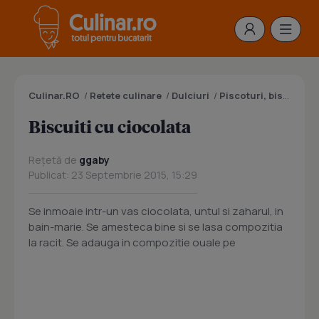
Culinar.RO
/
Retete culinare
/
Dulciuri
/
Piscoturi, biscuiti, pesmeti, fursecuri
Biscuiti cu ciocolata
Rețetă de
ggaby
Publicat: 23 Septembrie 2015, 15:29
Se inmoaie intr-un vas ciocolata, untul si zaharul, in
bain-marie. Se amesteca bine si se lasa compozitia
la racit. Se adauga in compozitie ouale pe