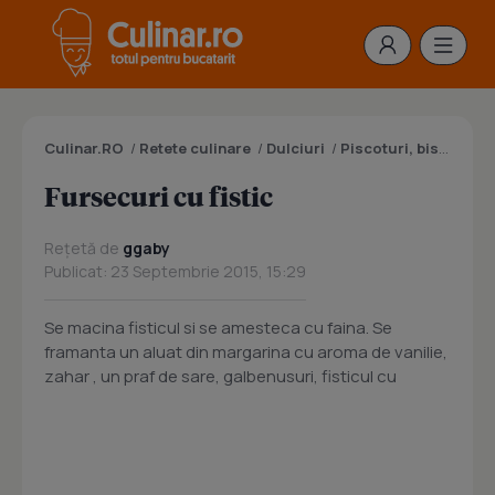
Culinar.RO
/
Retete culinare
/
Dulciuri
/
Piscoturi, biscuiti, pesmeti, fursecuri
Fursecuri cu fistic
Rețetă de
ggaby
Publicat: 23 Septembrie 2015, 15:29
Se macina fisticul si se amesteca cu faina. Se
framanta un aluat din margarina cu aroma de vanilie,
zahar , un praf de sare, galbenusuri, fisticul cu