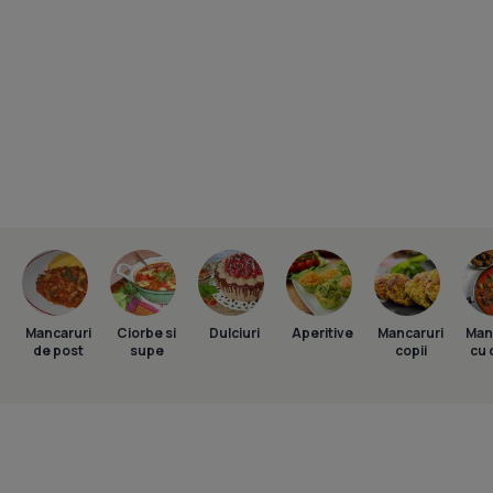
Mancaruri
Ciorbe si
Dulciuri
Aperitive
Mancaruri
Man
de post
supe
copii
cu 