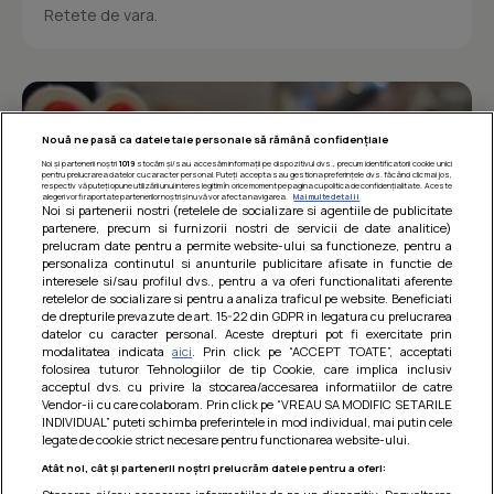
Retete de vara.
Nouă ne pasă ca datele tale personale să rămână confidențiale
Noi și partenerii noștri
1019
stocăm și/sau accesăm informații pe dispozitivul dvs., precum identificatorii cookie unici
pentru prelucrarea datelor cu caracter personal. Puteți accepta sau gestiona preferințele dvs. făcând clic mai jos,
respectiv vă puteți opune utilizării unui interes legitim în orice moment pe pagina cu politica de confidențialitate. Aceste
alegeri vor fi raportate partenerilor noștri și nu vă vor afecta navigarea.
Mai multe detalii
Noi si partenerii nostri (retelele de socializare si agentiile de publicitate
partenere, precum si furnizorii nostri de servicii de date analitice)
prelucram date pentru a permite website-ului sa functioneze, pentru a
personaliza continutul si anunturile publicitare afisate in functie de
interesele si/sau profilul dvs., pentru a va oferi functionalitati aferente
retelelor de socializare si pentru a analiza traficul pe website. Beneficiati
de drepturile prevazute de art. 15-22 din GDPR in legatura cu prelucrarea
datelor cu caracter personal. Aceste drepturi pot fi exercitate prin
modalitatea indicata
aici
. Prin click pe “ACCEPT TOATE”, acceptati
Barcute din vinete cu arpagic rosu
folosirea tuturor Tehnologiilor de tip Cookie, care implica inclusiv
acceptul dvs. cu privire la stocarea/accesarea informatiilor de catre
Un deliciu usor de preparat!
Vendor-ii cu care colaboram. Prin click pe “VREAU SA MODIFIC SETARILE
INDIVIDUAL” puteti schimba preferintele in mod individual, mai putin cele
legate de cookie strict necesare pentru functionarea website-ului.
Atât noi, cât și partenerii noștri prelucrăm datele pentru a oferi: