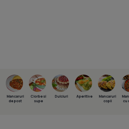
Mancaruri
Ciorbe si
Dulciuri
Aperitive
Mancaruri
Man
de post
supe
copii
cu 