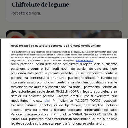
Chiftelute de legume
Retete de vara.
Nouă ne pasă ca datele tale personale să rămână confidențiale
Noi și partenerii noștri
1019
stocăm și/sau accesăm informații pe dispozitivul dvs., precum identificatorii cookie unici
pentru prelucrarea datelor cu caracter personal. Puteți accepta sau gestiona preferințele dvs. făcând clic mai jos,
respectiv vă puteți opune utilizării unui interes legitim în orice moment pe pagina cu politica de confidențialitate. Aceste
alegeri vor fi raportate partenerilor noștri și nu vă vor afecta navigarea.
Mai multe detalii
Noi si partenerii nostri (retelele de socializare si agentiile de publicitate
partenere, precum si furnizorii nostri de servicii de date analitice)
prelucram date pentru a permite website-ului sa functioneze, pentru a
personaliza continutul si anunturile publicitare afisate in functie de
interesele si/sau profilul dvs., pentru a va oferi functionalitati aferente
retelelor de socializare si pentru a analiza traficul pe website. Beneficiati
de drepturile prevazute de art. 15-22 din GDPR in legatura cu prelucrarea
datelor cu caracter personal. Aceste drepturi pot fi exercitate prin
modalitatea indicata
aici
. Prin click pe “ACCEPT TOATE”, acceptati
Barcute din vinete cu arpagic rosu
folosirea tuturor Tehnologiilor de tip Cookie, care implica inclusiv
acceptul dvs. cu privire la stocarea/accesarea informatiilor de catre
Un deliciu usor de preparat!
Vendor-ii cu care colaboram. Prin click pe “VREAU SA MODIFIC SETARILE
INDIVIDUAL” puteti schimba preferintele in mod individual, mai putin cele
legate de cookie strict necesare pentru functionarea website-ului.