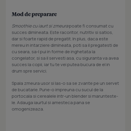
Mod de preparare
Smoothie cu iaurt si zmeura
poate fi consumat cu
succes dimineata. Este racoritor, nutritiv si satios,
dar si foarte rapid de pregatit. In plus, daca este
mereu in intarziere dimineata, poti sa il pregatesti de
cu seara, sa-l pui in forme de inghetata la
congelator, si sa il servesti asa, cu siguranta va avea
succes la copii, iar tu te vei putea bucura de el in
drum spre servici.
Spala zmeura usor si las-o sa se zvante pe un servet
de bucatarie. Pune-o impreuna cu sucul de la
portocala si cerealele intr-un blender si marunteste-
le. Adauga iaurtul si amesteca pana se
omogenizeaza.