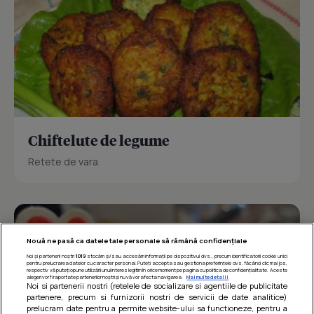
Chiftelute de legume
Retete de vara.
Nouă ne pasă ca datele tale personale să rămână confidențiale
Noi și partenerii noștri
1019
stocăm și/sau accesăm informații pe dispozitivul dvs., precum identificatorii cookie unici
pentru prelucrarea datelor cu caracter personal. Puteți accepta sau gestiona preferințele dvs. făcând clic mai jos,
respectiv vă puteți opune utilizării unui interes legitim în orice moment pe pagina cu politica de confidențialitate. Aceste
alegeri vor fi raportate partenerilor noștri și nu vă vor afecta navigarea.
Mai multe detalii
Noi si partenerii nostri (retelele de socializare si agentiile de publicitate
partenere, precum si furnizorii nostri de servicii de date analitice)
prelucram date pentru a permite website-ului sa functioneze, pentru a