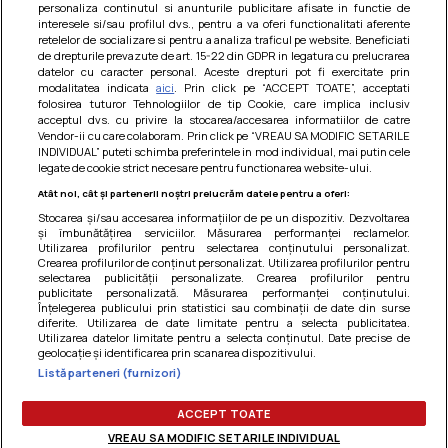
personaliza continutul si anunturile publicitare afisate in functie de
interesele si/sau profilul dvs., pentru a va oferi functionalitati aferente
retelelor de socializare si pentru a analiza traficul pe website. Beneficiati
de drepturile prevazute de art. 15-22 din GDPR in legatura cu prelucrarea
datelor cu caracter personal. Aceste drepturi pot fi exercitate prin
modalitatea indicata
aici
. Prin click pe “ACCEPT TOATE”, acceptati
Barcute din vinete cu arpagic rosu
folosirea tuturor Tehnologiilor de tip Cookie, care implica inclusiv
acceptul dvs. cu privire la stocarea/accesarea informatiilor de catre
Un deliciu usor de preparat!
Vendor-ii cu care colaboram. Prin click pe “VREAU SA MODIFIC SETARILE
INDIVIDUAL” puteti schimba preferintele in mod individual, mai putin cele
legate de cookie strict necesare pentru functionarea website-ului.
Atât noi, cât și partenerii noștri prelucrăm datele pentru a oferi:
Stocarea și/sau accesarea informațiilor de pe un dispozitiv. Dezvoltarea
și îmbunătățirea serviciilor. Măsurarea performanței reclamelor.
Utilizarea profilurilor pentru selectarea conținutului personalizat.
Crearea profilurilor de conținut personalizat. Utilizarea profilurilor pentru
selectarea publicității personalizate. Crearea profilurilor pentru
publicitate personalizată. Măsurarea performanței conținutului.
Înțelegerea publicului prin statistici sau combinații de date din surse
diferite. Utilizarea de date limitate pentru a selecta publicitatea.
Utilizarea datelor limitate pentru a selecta conținutul. Date precise de
geolocație și identificarea prin scanarea dispozitivului.
Listă parteneri (furnizori)
Termeni si conditii
|
Politica de cookies
|
Politica de
confidentialitate
|
Gestionați preferințele
ACCEPT TOATE
VREAU SA MODIFIC SETARILE INDIVIDUAL