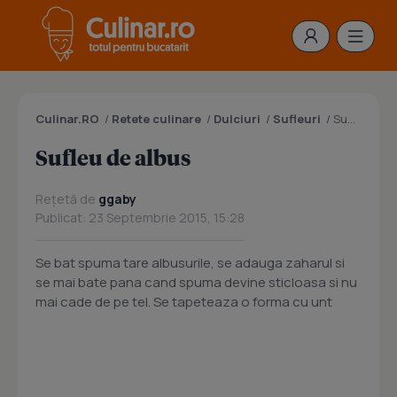
Culinar.RO
/
Retete culinare
/
Dulciuri
/
Sufleuri
/
Sufleu de albus
Sufleu de albus
Rețetă de
ggaby
Publicat: 23 Septembrie 2015, 15:28
Se bat spuma tare albusurile, se adauga zaharul si
se mai bate pana cand spuma devine sticloasa si nu
mai cade de pe tel. Se tapeteaza o forma cu unt