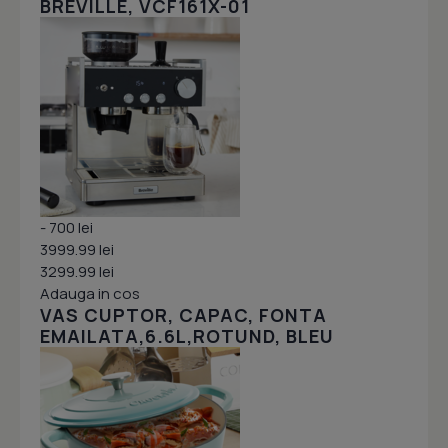
BREVILLE, VCF161X-01
- 700 lei
3999.99 lei
3299.99 lei
Adauga in cos
VAS CUPTOR, CAPAC, FONTA
EMAILATA,6.6L,ROTUND, BLEU