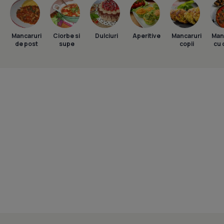
Mancaruri
Ciorbe si
Dulciuri
Aperitive
Mancaruri
Man
de post
supe
copii
cu 