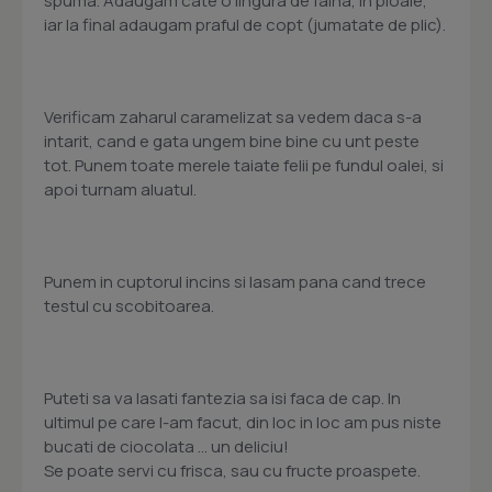
spuma. Adaugam cate o lingura de faina, in ploaie,
iar la final adaugam praful de copt (jumatate de plic).
Verificam zaharul caramelizat sa vedem daca s-a
intarit, cand e gata ungem bine bine cu unt peste
tot. Punem toate merele taiate felii pe fundul oalei, si
apoi turnam aluatul.
Punem in cuptorul incins si lasam pana cand trece
testul cu scobitoarea.
Puteti sa va lasati fantezia sa isi faca de cap. In
ultimul pe care l-am facut, din loc in loc am pus niste
bucati de ciocolata ... un deliciu!
Se poate servi cu frisca, sau cu fructe proaspete.