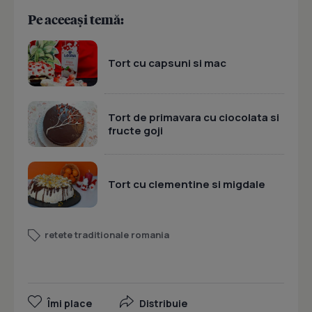
Pe aceeași temă:
Tort cu capsuni si mac
Tort de primavara cu ciocolata si
fructe goji
Tort cu clementine si migdale
retete traditionale romania
Îmi place
Distribuie