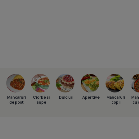
Mancaruri
Ciorbe si
Dulciuri
Aperitive
Mancaruri
Man
de post
supe
copii
cu 