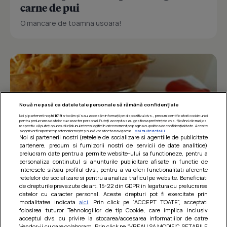
carne de pui
O mancare de toamna usoara!
Nouă ne pasă ca datele tale personale să rămână confidențiale
Noi și partenerii noștri
1019
stocăm și/sau accesăm informații pe dispozitivul dvs., precum identificatorii cookie unici
pentru prelucrarea datelor cu caracter personal. Puteți accepta sau gestiona preferințele dvs. făcând clic mai jos,
respectiv vă puteți opune utilizării unui interes legitim în orice moment pe pagina cu politica de confidențialitate. Aceste
alegeri vor fi raportate partenerilor noștri și nu vă vor afecta navigarea.
Mai multe detalii
Noi si partenerii nostri (retelele de socializare si agentiile de publicitate
partenere, precum si furnizorii nostri de servicii de date analitice)
prelucram date pentru a permite website-ului sa functioneze, pentru a
personaliza continutul si anunturile publicitare afisate in functie de
interesele si/sau profilul dvs., pentru a va oferi functionalitati aferente
retelelor de socializare si pentru a analiza traficul pe website. Beneficiati
Paste integrale cu carne de pui in sos
de drepturile prevazute de art. 15-22 din GDPR in legatura cu prelucrarea
datelor cu caracter personal. Aceste drepturi pot fi exercitate prin
de rosii
modalitatea indicata
aici
. Prin click pe “ACCEPT TOATE”, acceptati
folosirea tuturor Tehnologiilor de tip Cookie, care implica inclusiv
O mancare usoara, satioasa si gustoasa! Retete
acceptul dvs. cu privire la stocarea/accesarea informatiilor de catre
dietetice
Vendor-ii cu care colaboram. Prin click pe “VREAU SA MODIFIC SETARILE