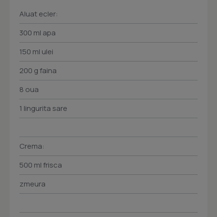
Aluat ecler:
300 ml apa
150 ml ulei
200 g faina
8 oua
1 lingurita sare
Crema:
500 ml frisca
zmeura