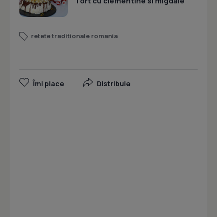
Tort cu clementine si migdale
retete traditionale romania
Îmi place
Distribuie