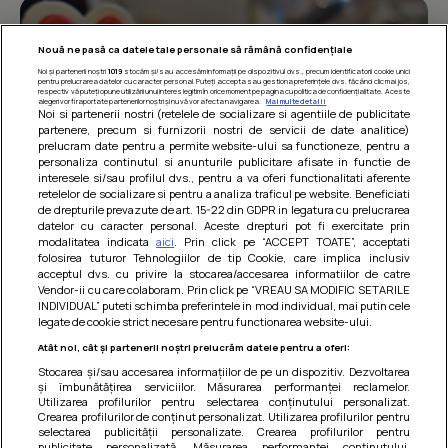
Nouă ne pasă ca datele tale personale să rămână confidențiale
Noi și partenerii noștri
1019
stocăm și/sau accesăm informații pe dispozitivul dvs., precum identificatorii cookie unici
pentru prelucrarea datelor cu caracter personal. Puteți accepta sau gestiona preferințele dvs. făcând clic mai jos,
respectiv vă puteți opune utilizării unui interes legitim în orice moment pe pagina cu politica de confidențialitate. Aceste
alegeri vor fi raportate partenerilor noștri și nu vă vor afecta navigarea.
Mai multe detalii
Noi si partenerii nostri (retelele de socializare si agentiile de publicitate
partenere, precum si furnizorii nostri de servicii de date analitice)
prelucram date pentru a permite website-ului sa functioneze, pentru a
personaliza continutul si anunturile publicitare afisate in functie de
interesele si/sau profilul dvs., pentru a va oferi functionalitati aferente
retelelor de socializare si pentru a analiza traficul pe website. Beneficiati
de drepturile prevazute de art. 15-22 din GDPR in legatura cu prelucrarea
datelor cu caracter personal. Aceste drepturi pot fi exercitate prin
modalitatea indicata
aici
. Prin click pe “ACCEPT TOATE”, acceptati
Barcute din vinete cu arpagic rosu
folosirea tuturor Tehnologiilor de tip Cookie, care implica inclusiv
acceptul dvs. cu privire la stocarea/accesarea informatiilor de catre
Un deliciu usor de preparat!
Vendor-ii cu care colaboram. Prin click pe “VREAU SA MODIFIC SETARILE
INDIVIDUAL” puteti schimba preferintele in mod individual, mai putin cele
legate de cookie strict necesare pentru functionarea website-ului.
Atât noi, cât și partenerii noștri prelucrăm datele pentru a oferi:
Stocarea și/sau accesarea informațiilor de pe un dispozitiv. Dezvoltarea
și îmbunătățirea serviciilor. Măsurarea performanței reclamelor.
Utilizarea profilurilor pentru selectarea conținutului personalizat.
Crearea profilurilor de conținut personalizat. Utilizarea profilurilor pentru
selectarea publicității personalizate. Crearea profilurilor pentru
publicitate personalizată. Măsurarea performanței conținutului.