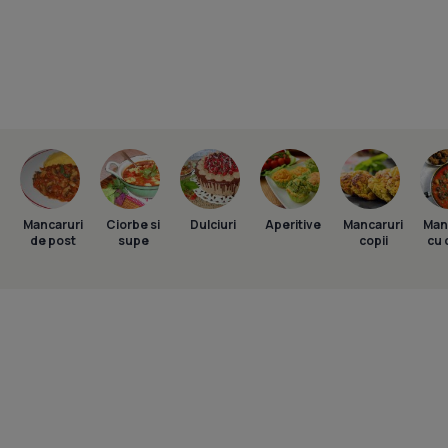
Mancaruri
Ciorbe si
Dulciuri
Aperitive
Mancaruri
Man
de post
supe
copii
cu 