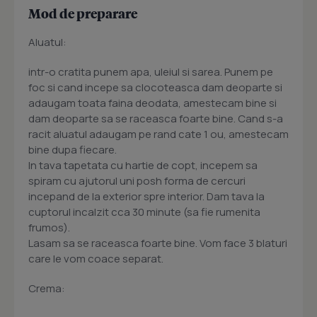
Mod de preparare
Aluatul:
intr-o cratita punem apa, uleiul si sarea. Punem pe
foc si cand incepe sa clocoteasca dam deoparte si
adaugam toata faina deodata, amestecam bine si
dam deoparte sa se raceasca foarte bine. Cand s-a
racit aluatul adaugam pe rand cate 1 ou, amestecam
bine dupa fiecare.
In tava tapetata cu hartie de copt, incepem sa
spiram cu ajutorul uni posh forma de cercuri
incepand de la exterior spre interior. Dam tava la
cuptorul incalzit cca 30 minute (sa fie rumenita
frumos).
Lasam sa se raceasca foarte bine. Vom face 3 blaturi
care le vom coace separat.
Crema: