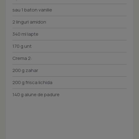
sau 1 baton vanilie
2 linguri amidon
340 ml lapte
170 g unt
Crema 2:
200 g zahar
200 g frisca lichida
140 g alune de padure