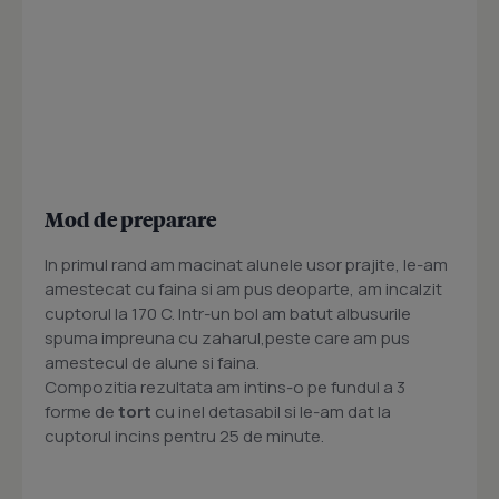
Mod de preparare
In primul rand am macinat alunele usor prajite, le-am
amestecat cu faina si am pus deoparte, am incalzit
cuptorul la 170 C. Intr-un bol am batut albusurile
spuma impreuna cu zaharul,peste care am pus
amestecul de alune si faina.
Compozitia rezultata am intins-o pe fundul a 3
forme de
tort
cu inel detasabil si le-am dat la
cuptorul incins pentru 25 de minute.