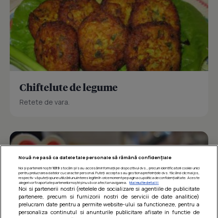
Chiftelute de legume
Retete de vara.
Nouă ne pasă ca datele tale personale să rămână confidențiale
Noi și partenerii noștri
1019
stocăm și/sau accesăm informații pe dispozitivul dvs., precum identificatorii cookie unici
pentru prelucrarea datelor cu caracter personal. Puteți accepta sau gestiona preferințele dvs. făcând clic mai jos,
respectiv vă puteți opune utilizării unui interes legitim în orice moment pe pagina cu politica de confidențialitate. Aceste
alegeri vor fi raportate partenerilor noștri și nu vă vor afecta navigarea.
Mai multe detalii
Noi si partenerii nostri (retelele de socializare si agentiile de publicitate
partenere, precum si furnizorii nostri de servicii de date analitice)
prelucram date pentru a permite website-ului sa functioneze, pentru a
personaliza continutul si anunturile publicitare afisate in functie de