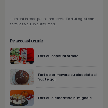
L-am dat la rece pana l-am servit.
Tortul egiptean
se feliaza cu un cutit umed.
Pe aceeași temă:
Tort cu capsuni si mac
Tort de primavara cu ciocolata si
fructe goji
Tort cu clementine si migdale