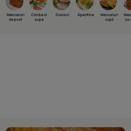
Mancaruri
Ciorbe si
Dulciuri
Aperitive
Mancaruri
Man
de post
supe
copii
cu 