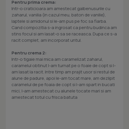
Pentru prima crema:
Intr-o craticioara am amestecat galbenusurile cu
zaharul, vanilia (in cazul meu, baton de vanilie),
laptele si amidonul si le-am pus pe foc sa fiarba.
Cand compozitia s-a ingrosat ca pentru budinca am
stins focul si am lasat-o sa se raceasca. Dupa ce s-a
racit complet, am incorporat untul.
Pentru crema 2:
Intr-o tigaie mai mica am caramelizat zaharul,
caramelul obtinut l-am turnat pe o foaie de copt si l-
am lasat la racit. Intre timp am prajit usor si restul de
alune de padure, apoi le-am tocat mare, am dezlipit
caramelul de pe foaia de copt si l-am spart in bucati
mici, l-am amestecat cu alunele tocate mari si am
amestecat totul cu frisca batuta