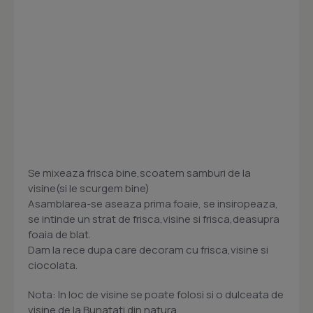
Se mixeaza frisca bine,scoatem samburi de la
visine(si le scurgem bine)
Asamblarea-se aseaza prima foaie, se insiropeaza,
se intinde un strat de frisca,visine si frisca,deasupra
foaia de blat.
Dam la rece dupa care decoram cu frisca,visine si
ciocolata.
Nota: In loc de visine se poate folosi si o dulceata de
visine de la Bunatati din natura.