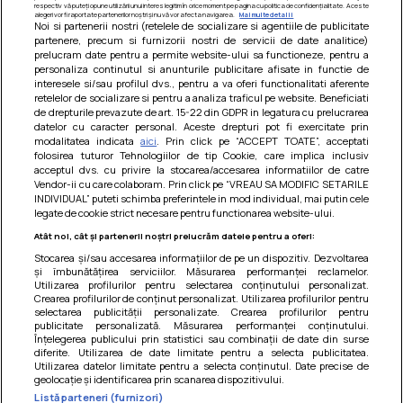
respectiv vă puteți opune utilizării unui interes legitim în orice moment pe pagina cu politica de confidențialitate. Aceste
alegeri vor fi raportate partenerilor noștri și nu vă vor afecta navigarea.
Mai multe detalii
Noi si partenerii nostri (retelele de socializare si agentiile de publicitate
partenere, precum si furnizorii nostri de servicii de date analitice)
prelucram date pentru a permite website-ului sa functioneze, pentru a
personaliza continutul si anunturile publicitare afisate in functie de
interesele si/sau profilul dvs., pentru a va oferi functionalitati aferente
retelelor de socializare si pentru a analiza traficul pe website. Beneficiati
de drepturile prevazute de art. 15-22 din GDPR in legatura cu prelucrarea
datelor cu caracter personal. Aceste drepturi pot fi exercitate prin
modalitatea indicata
aici
. Prin click pe “ACCEPT TOATE”, acceptati
Barcute din vinete cu arpagic rosu
folosirea tuturor Tehnologiilor de tip Cookie, care implica inclusiv
acceptul dvs. cu privire la stocarea/accesarea informatiilor de catre
Un deliciu usor de preparat!
Vendor-ii cu care colaboram. Prin click pe “VREAU SA MODIFIC SETARILE
INDIVIDUAL” puteti schimba preferintele in mod individual, mai putin cele
legate de cookie strict necesare pentru functionarea website-ului.
Atât noi, cât și partenerii noștri prelucrăm datele pentru a oferi:
Stocarea și/sau accesarea informațiilor de pe un dispozitiv. Dezvoltarea
și îmbunătățirea serviciilor. Măsurarea performanței reclamelor.
Utilizarea profilurilor pentru selectarea conținutului personalizat.
Crearea profilurilor de conținut personalizat. Utilizarea profilurilor pentru
selectarea publicității personalizate. Crearea profilurilor pentru
publicitate personalizată. Măsurarea performanței conținutului.
Înțelegerea publicului prin statistici sau combinații de date din surse
diferite. Utilizarea de date limitate pentru a selecta publicitatea.
Utilizarea datelor limitate pentru a selecta conținutul. Date precise de
geolocație și identificarea prin scanarea dispozitivului.
Listă parteneri (furnizori)