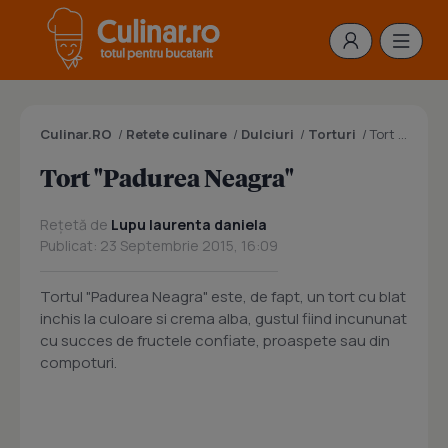
Culinar.RO
/
Retete culinare
/
Dulciuri
/
Torturi
/
Tort "Padurea Neagra"
Tort "Padurea Neagra"
Rețetă de
Lupu laurenta daniela
Publicat: 23 Septembrie 2015, 16:09
Tortul "Padurea Neagra" este, de fapt, un tort cu blat
inchis la culoare si crema alba, gustul fiind incununat
cu succes de fructele confiate, proaspete sau din
compoturi.