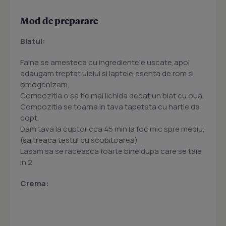
Mod de preparare
Blatul:
Faina se amesteca cu ingredientele uscate,apoi
adaugam treptat uleiul si laptele,esenta de rom si
omogenizam.
Compozitia o sa fie mai lichida decat un blat cu oua.
Compozitia se toarna in tava tapetata cu hartie de
copt.
Dam tava la cuptor cca 45 min la foc mic spre mediu,
(sa treaca testul cu scobitoarea)
Lasam sa se raceasca foarte bine dupa care se taie
in 2
Crema: