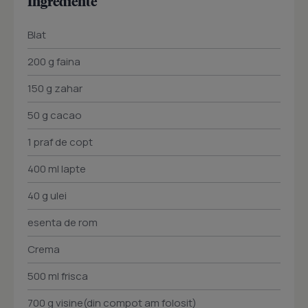
Ingrediente
Blat
200 g faina
150 g zahar
50 g cacao
1 praf de copt
400 ml lapte
40 g ulei
esenta de rom
Crema
500 ml frisca
700 g visine(din compot am folosit)