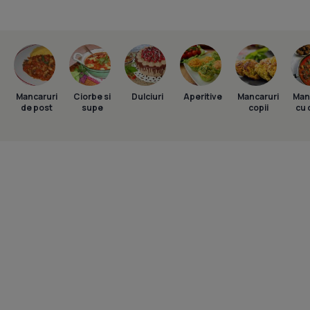
Mancaruri
Ciorbe si
Dulciuri
Aperitive
Mancaruri
Man
de post
supe
copii
cu 