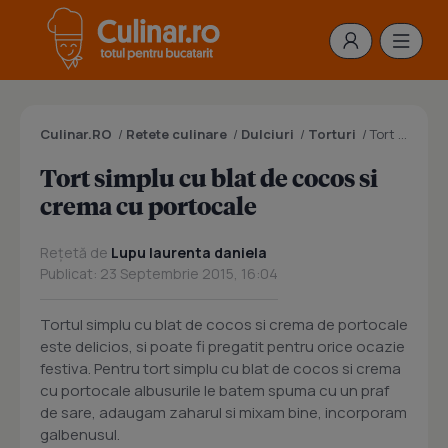
Culinar.RO
/
Retete culinare
/
Dulciuri
/
Torturi
/
Tort simplu cu blat de cocos si crema cu portocale
Tort simplu cu blat de cocos si
crema cu portocale
Rețetă de
Lupu laurenta daniela
Publicat: 23 Septembrie 2015, 16:04
Tortul simplu cu blat de cocos si crema de portocale
este delicios, si poate fi pregatit pentru orice ocazie
festiva. Pentru tort simplu cu blat de cocos si crema
cu portocale albusurile le batem spuma cu un praf
de sare, adaugam zaharul si mixam bine, incorporam
galbenusul.