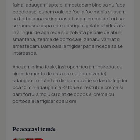
faina, adaugam laptele, amestecam bine sa nu faca
cocoloase, punem oala pe foc la foc mediu si lasam
sa fiarba pana se ingroasa. Lasam crema de tort sa
se raceasca dupa care adaugam gelatina hidratata
in 3 linguri de apa rece si dizolvata pe baie de aburi,
smantana, zeama de portocale, zaharul vanilat si
amestecam. Dam oala la frigider pana incepe sa se
intareasca.
Asezam prima foaie, insiropam (eu am insiropat cu
sirop de menta de asta are culoarea verde)
adaugam trei sferturi din compozitie si dam la frigider
cca 10 min,adaugam a -2 foaie si restul de crema si
dam tortul simplu cu blat de cocos si crema cu
portocale la frigider cca 2 ore
Pe aceeași temă: