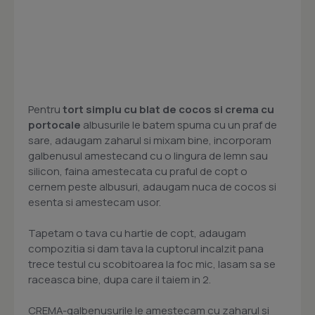
Pentru
tort simplu cu blat de cocos si crema cu
portocale
albusurile le batem spuma cu un praf de
sare, adaugam zaharul si mixam bine, incorporam
galbenusul amestecand cu o lingura de lemn sau
silicon, faina amestecata cu praful de copt o
cernem peste albusuri, adaugam nuca de cocos si
esenta si amestecam usor.
Tapetam o tava cu hartie de copt, adaugam
compozitia si dam tava la cuptorul incalzit pana
trece testul cu scobitoarea la foc mic, lasam sa se
raceasca bine, dupa care il taiem in 2.
CREMA-galbenusurile le amestecam cu zaharul si