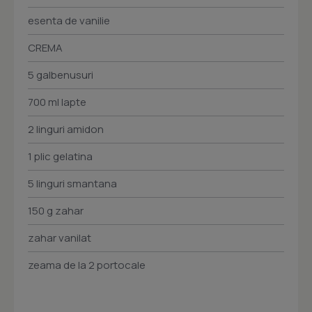
esenta de vanilie
CREMA
5 galbenusuri
700 ml lapte
2 linguri amidon
1 plic gelatina
5 linguri smantana
150 g zahar
zahar vanilat
zeama de la 2 portocale