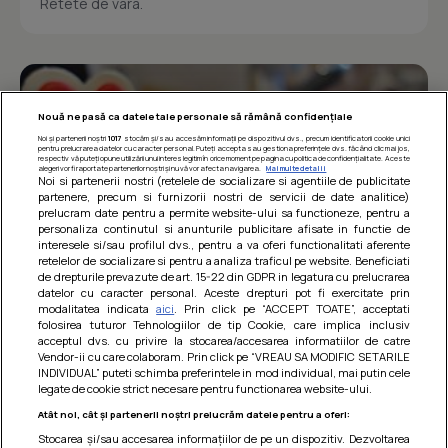
Retete de vara.
Nouă ne pasă ca datele tale personale să rămână confidențiale
Noi și partenerii noștri
1017
stocăm și/sau accesăm informații pe dispozitivul dvs., precum identificatorii cookie unici
pentru prelucrarea datelor cu caracter personal. Puteți accepta sau gestiona preferințele dvs. făcând clic mai jos,
respectiv vă puteți opune utilizării unui interes legitim în orice moment pe pagina cu politica de confidențialitate. Aceste
alegeri vor fi raportate partenerilor noștri și nu vă vor afecta navigarea.
Mai multe detalii
Noi si partenerii nostri (retelele de socializare si agentiile de publicitate
partenere, precum si furnizorii nostri de servicii de date analitice)
prelucram date pentru a permite website-ului sa functioneze, pentru a
personaliza continutul si anunturile publicitare afisate in functie de
interesele si/sau profilul dvs., pentru a va oferi functionalitati aferente
retelelor de socializare si pentru a analiza traficul pe website. Beneficiati
de drepturile prevazute de art. 15-22 din GDPR in legatura cu prelucrarea
datelor cu caracter personal. Aceste drepturi pot fi exercitate prin
modalitatea indicata
aici
. Prin click pe “ACCEPT TOATE”, acceptati
Barcute din vinete cu arpagic rosu
folosirea tuturor Tehnologiilor de tip Cookie, care implica inclusiv
acceptul dvs. cu privire la stocarea/accesarea informatiilor de catre
Un deliciu usor de preparat!
Vendor-ii cu care colaboram. Prin click pe “VREAU SA MODIFIC SETARILE
INDIVIDUAL” puteti schimba preferintele in mod individual, mai putin cele
legate de cookie strict necesare pentru functionarea website-ului.
Atât noi, cât și partenerii noștri prelucrăm datele pentru a oferi:
Stocarea și/sau accesarea informațiilor de pe un dispozitiv. Dezvoltarea