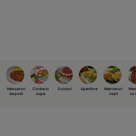
Mancaruri
Ciorbe si
Dulciuri
Aperitive
Mancaruri
Man
de post
supe
copii
cu 