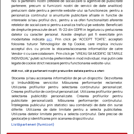
Noi si partenerii nostri (retelele de socializare si agentiile de publicitate
partenere, precum si furnizorii nostri de servicii de date analitice)
prelucram date pentru a permite website-ului sa functioneze, pentru a
personaliza continutul si anunturile publicitare afisate in functie de
interesele si/sau profilul dvs., pentru a va oferi functionalitati aferente
retelelor de socializare si pentru a analiza traficul pe website. Beneficiati
de drepturile prevazute de art. 15-22 din GDPR in legatura cu prelucrarea
datelor cu caracter personal. Aceste drepturi pot fi exercitate prin
modalitatea indicata
aici
. Prin click pe “ACCEPT TOATE”, acceptati
Barcute din vinete cu arpagic rosu
folosirea tuturor Tehnologiilor de tip Cookie, care implica inclusiv
acceptul dvs. cu privire la stocarea/accesarea informatiilor de catre
Un deliciu usor de preparat!
Vendor-ii cu care colaboram. Prin click pe “VREAU SA MODIFIC SETARILE
INDIVIDUAL” puteti schimba preferintele in mod individual, mai putin cele
legate de cookie strict necesare pentru functionarea website-ului.
Atât noi, cât și partenerii noștri prelucrăm datele pentru a oferi:
Stocarea și/sau accesarea informațiilor de pe un dispozitiv. Dezvoltarea
și îmbunătățirea serviciilor. Măsurarea performanței reclamelor.
Utilizarea profilurilor pentru selectarea conținutului personalizat.
Crearea profilurilor de conținut personalizat. Utilizarea profilurilor pentru
selectarea publicității personalizate. Crearea profilurilor pentru
publicitate personalizată. Măsurarea performanței conținutului.
Înțelegerea publicului prin statistici sau combinații de date din surse
diferite. Utilizarea de date limitate pentru a selecta publicitatea.
Utilizarea datelor limitate pentru a selecta conținutul. Date precise de
geolocație și identificarea prin scanarea dispozitivului.
Listă parteneri (furnizori)
Termeni si conditii
|
Politica de cookies
|
Politica de