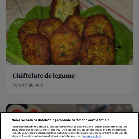
Chiftelute de legume
Retete de vara.
Nouă ne pasă ca datele tale personale să rămână confidențiale
Noi și partenerii noștri
1019
stocăm și/sau accesăm informații pe dispozitivul dvs., precum identificatorii cookie unici
pentru prelucrarea datelor cu caracter personal. Puteți accepta sau gestiona preferințele dvs. făcând clic mai jos,
respectiv vă puteți opune utilizării unui interes legitim în orice moment pe pagina cu politica de confidențialitate. Aceste
alegeri vor fi raportate partenerilor noștri și nu vă vor afecta navigarea.
Mai multe detalii