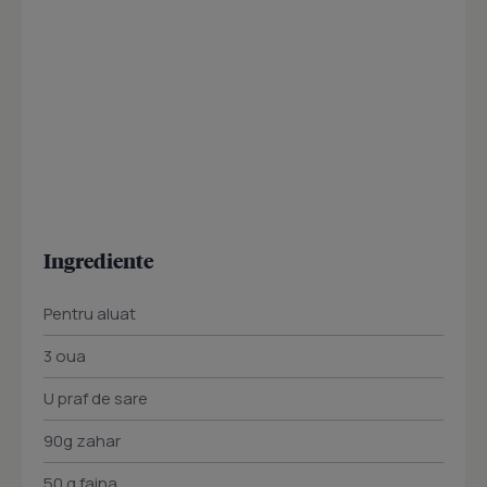
Ingrediente
Pentru aluat
3 oua
U praf de sare
90g zahar
50 g faina