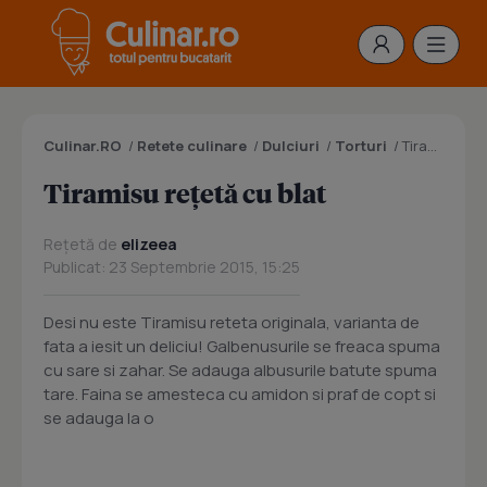
Culinar.RO
/
Retete culinare
/
Dulciuri
/
Torturi
/
Tiramisu reţetă cu blat
Tiramisu reţetă cu blat
Rețetă de
elizeea
Publicat: 23 Septembrie 2015, 15:25
Desi nu este Tiramisu reteta originala, varianta de
fata a iesit un deliciu! Galbenusurile se freaca spuma
cu sare si zahar. Se adauga albusurile batute spuma
tare. Faina se amesteca cu amidon si praf de copt si
se adauga la o