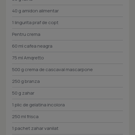
40 g amidon alimentar
1 lingurita praf de copt
Pentru crema
60 ml cafea neagra
75 ml Amqretto
500 g crema de cascaval mascarpone
250 g branza
50 g zahar
1 plic de gelatina incolora
250 ml frisca
1 pachet zahar vanilat