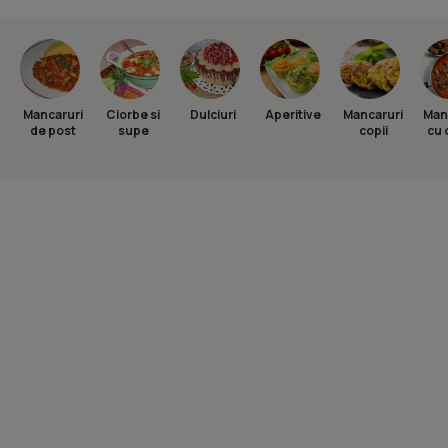
Mancaruri
Ciorbe si
Dulciuri
Aperitive
Mancaruri
Man
de post
supe
copii
cu 