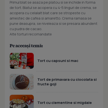
Primul blat se asaza pe platou si se inchide in forma
de tort. Blatul se acopera cu 4-5 linguri de crema, se
acopera cu celalalt blat care se stropeste cu
amestec de cafea si amaretto. Crema ramasa se
pune deasupra, se niveleaza si se presara abundent
cu pudra de cacao.
Alte torturi recomandate
Pe aceeași temă:
Tort cu capsuni si mac
Tort de primavara cu ciocolata si
fructe goji
Tort cu clementine si migdale