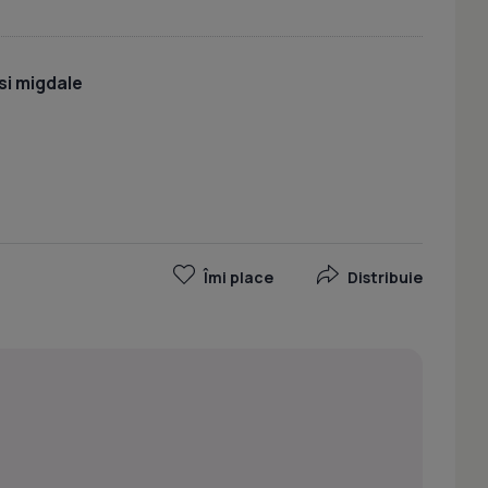
si migdale
Îmi place
Distribuie