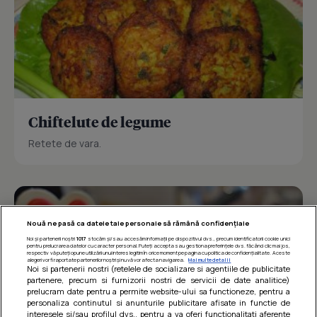
Chiftelute de legume
Retete de vara.
Nouă ne pasă ca datele tale personale să rămână confidențiale
Noi și partenerii noștri
1017
stocăm și/sau accesăm informații pe dispozitivul dvs., precum identificatorii cookie unici
pentru prelucrarea datelor cu caracter personal. Puteți accepta sau gestiona preferințele dvs. făcând clic mai jos,
respectiv vă puteți opune utilizării unui interes legitim în orice moment pe pagina cu politica de confidențialitate. Aceste
alegeri vor fi raportate partenerilor noștri și nu vă vor afecta navigarea.
Mai multe detalii
Noi si partenerii nostri (retelele de socializare si agentiile de publicitate
partenere, precum si furnizorii nostri de servicii de date analitice)
prelucram date pentru a permite website-ului sa functioneze, pentru a
personaliza continutul si anunturile publicitare afisate in functie de
interesele si/sau profilul dvs., pentru a va oferi functionalitati aferente