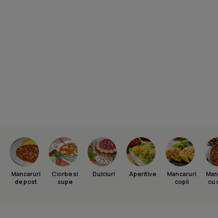
Mancaruri
Ciorbe si
Dulciuri
Aperitive
Mancaruri
Man
de post
supe
copii
cu 