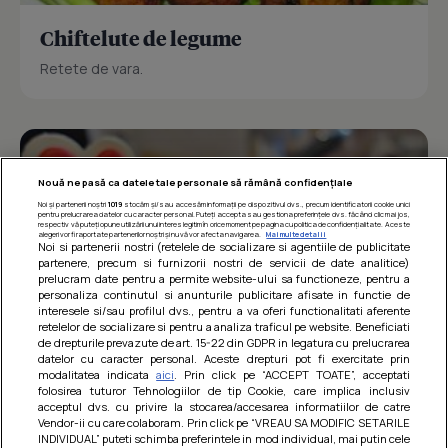
Chiftelute de legume
Retete de vara.
Nouă ne pasă ca datele tale personale să rămână confidențiale
Noi și partenerii noștri
1019
stocăm și/sau accesăm informații pe dispozitivul dvs., precum identificatorii cookie unici
pentru prelucrarea datelor cu caracter personal. Puteți accepta sau gestiona preferințele dvs. făcând clic mai jos,
respectiv vă puteți opune utilizării unui interes legitim în orice moment pe pagina cu politica de confidențialitate. Aceste
alegeri vor fi raportate partenerilor noștri și nu vă vor afecta navigarea.
Mai multe detalii
Noi si partenerii nostri (retelele de socializare si agentiile de publicitate
partenere, precum si furnizorii nostri de servicii de date analitice)
prelucram date pentru a permite website-ului sa functioneze, pentru a
personaliza continutul si anunturile publicitare afisate in functie de
interesele si/sau profilul dvs., pentru a va oferi functionalitati aferente
retelelor de socializare si pentru a analiza traficul pe website. Beneficiati
de drepturile prevazute de art. 15-22 din GDPR in legatura cu prelucrarea
datelor cu caracter personal. Aceste drepturi pot fi exercitate prin
modalitatea indicata
aici
. Prin click pe “ACCEPT TOATE”, acceptati
Barcute din vinete cu arpagic rosu
folosirea tuturor Tehnologiilor de tip Cookie, care implica inclusiv
acceptul dvs. cu privire la stocarea/accesarea informatiilor de catre
Un deliciu usor de preparat!
Vendor-ii cu care colaboram. Prin click pe “VREAU SA MODIFIC SETARILE
INDIVIDUAL” puteti schimba preferintele in mod individual, mai putin cele