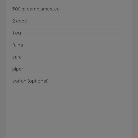
500 gr carne amestec
2 cepe
1 ou
faina
sare
piper
sofran (optional)