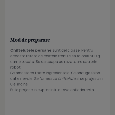
Mod de preparare
Chiftelutele persane
sunt delicioase. Pentru
aceasta reteta de chiftele trebuie sa folositi 500 g
carne tocata. Se da ceapa pe razatoare sau prin
robot.
Se amesteca toate ingredientele. Se adauga faina
cat e nevoie. Se formeaza
chiftelute
si se prajesc in
ulei incins.
Eu le prajesc in cuptor intr-o tava antiaderenta.