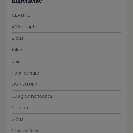
Ingrediente
CLATITE
400 ml lapte
2 oua
faina
ulei
1 praf de sare
UMPLUTURA
500 g carne tocata
1 ceapa
2 oua
1 lingura faina