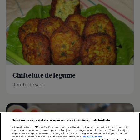
Chiftelute de legume
Retete de vara.
Nouă ne pasă ca datele tale personale să rămână confidențiale
Noi și partenerii noștri
1019
stocăm și/sau accesăm informații pe dispozitivul dvs., precum identificatorii cookie unici
pentru prelucrarea datelor cu caracter personal. Puteți accepta sau gestiona preferințele dvs. făcând clic mai jos,
respectiv vă puteți opune utilizării unui interes legitim în orice moment pe pagina cu politica de confidențialitate. Aceste
alegeri vor fi raportate partenerilor noștri și nu vă vor afecta navigarea.
Mai multe detalii