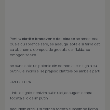
Pentru
clatite brasovene delicioase
se amesteca
ouale cu 1 praf de sare, se adauga laptele si faina cat
sa obtinem o compozitie grosuta dar fluida, se
omogenizeaza.
se pune cate un polonic din compozitie in tigaia cu
putin ulei incins si se prajesc clatitele pe ambele parti
UMPLUTURA
- intr-o tigaie incalzim putin ulei,adaugam ceapa
tocata si o calim putin,
adaugam ardeiul si carnea tocata si lasam sa fiarba