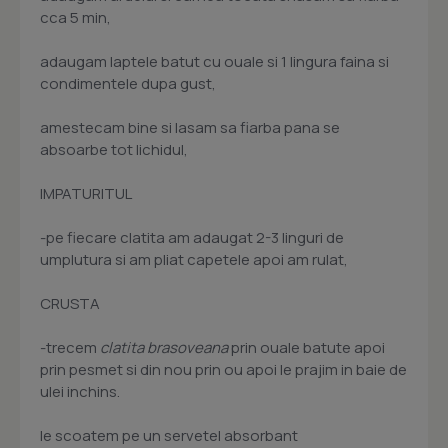
cca 5 min,
adaugam laptele batut cu ouale si 1 lingura faina si
condimentele dupa gust,
amestecam bine si lasam sa fiarba pana se
absoarbe tot lichidul,
IMPATURITUL
-pe fiecare clatita am adaugat 2-3 linguri de
umplutura si am pliat capetele apoi am rulat,
CRUSTA
-trecem
clatita brasoveana
prin ouale batute apoi
prin pesmet si din nou prin ou apoi le prajim in baie de
ulei inchins.
le scoatem pe un servetel absorbant