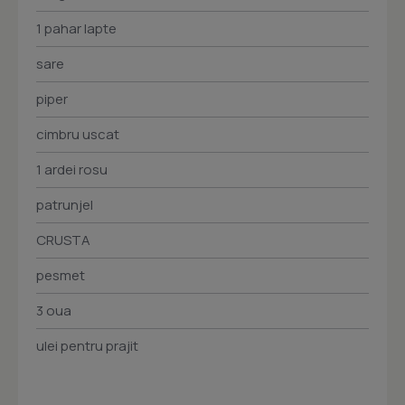
1 pahar lapte
sare
piper
cimbru uscat
1 ardei rosu
patrunjel
CRUSTA
pesmet
3 oua
ulei pentru prajit