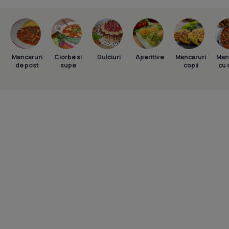
Mancaruri
Ciorbe si
Dulciuri
Aperitive
Mancaruri
Man
de post
supe
copii
cu 