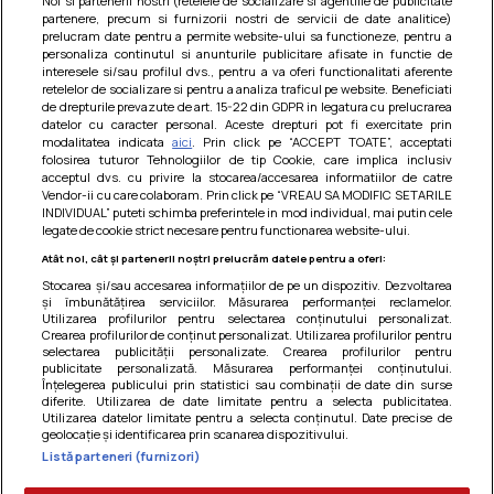
Noi si partenerii nostri (retelele de socializare si agentiile de publicitate
partenere, precum si furnizorii nostri de servicii de date analitice)
prelucram date pentru a permite website-ului sa functioneze, pentru a
personaliza continutul si anunturile publicitare afisate in functie de
interesele si/sau profilul dvs., pentru a va oferi functionalitati aferente
retelelor de socializare si pentru a analiza traficul pe website. Beneficiati
de drepturile prevazute de art. 15-22 din GDPR in legatura cu prelucrarea
datelor cu caracter personal. Aceste drepturi pot fi exercitate prin
modalitatea indicata
aici
. Prin click pe “ACCEPT TOATE”, acceptati
Barcute din vinete cu arpagic rosu
folosirea tuturor Tehnologiilor de tip Cookie, care implica inclusiv
acceptul dvs. cu privire la stocarea/accesarea informatiilor de catre
Un deliciu usor de preparat!
Vendor-ii cu care colaboram. Prin click pe “VREAU SA MODIFIC SETARILE
INDIVIDUAL” puteti schimba preferintele in mod individual, mai putin cele
legate de cookie strict necesare pentru functionarea website-ului.
Atât noi, cât și partenerii noștri prelucrăm datele pentru a oferi:
Stocarea și/sau accesarea informațiilor de pe un dispozitiv. Dezvoltarea
și îmbunătățirea serviciilor. Măsurarea performanței reclamelor.
Utilizarea profilurilor pentru selectarea conținutului personalizat.
Crearea profilurilor de conținut personalizat. Utilizarea profilurilor pentru
selectarea publicității personalizate. Crearea profilurilor pentru
publicitate personalizată. Măsurarea performanței conținutului.
Înțelegerea publicului prin statistici sau combinații de date din surse
diferite. Utilizarea de date limitate pentru a selecta publicitatea.
Utilizarea datelor limitate pentru a selecta conținutul. Date precise de
geolocație și identificarea prin scanarea dispozitivului.
Listă parteneri (furnizori)
Termeni si conditii
|
Politica de cookies
|
Politica de