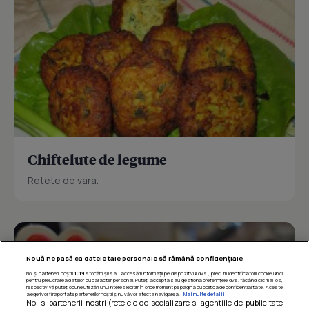
Chiftelute de legume
Retete de vara.
Nouă ne pasă ca datele tale personale să rămână confidențiale
Noi și partenerii noștri
1019
stocăm și/sau accesăm informații pe dispozitivul dvs., precum identificatorii cookie unici
pentru prelucrarea datelor cu caracter personal. Puteți accepta sau gestiona preferințele dvs. făcând clic mai jos,
respectiv vă puteți opune utilizării unui interes legitim în orice moment pe pagina cu politica de confidențialitate. Aceste
alegeri vor fi raportate partenerilor noștri și nu vă vor afecta navigarea.
Mai multe detalii
Noi si partenerii nostri (retelele de socializare si agentiile de publicitate