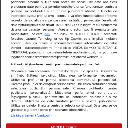
partenere, precum si furnizorii nostri de servicii de date analitice)
prelucram date pentru a permite website-ului sa functioneze, pentru a
personaliza continutul si anunturile publicitare afisate in functie de
interesele si/sau profilul dvs., pentru a va oferi functionalitati aferente
retelelor de socializare si pentru a analiza traficul pe website. Beneficiati
de drepturile prevazute de art. 15-22 din GDPR in legatura cu prelucrarea
datelor cu caracter personal. Aceste drepturi pot fi exercitate prin
modalitatea indicata
aici
. Prin click pe “ACCEPT TOATE”, acceptati
Barcute din vinete cu arpagic rosu
folosirea tuturor Tehnologiilor de tip Cookie, care implica inclusiv
acceptul dvs. cu privire la stocarea/accesarea informatiilor de catre
Un deliciu usor de preparat!
Vendor-ii cu care colaboram. Prin click pe “VREAU SA MODIFIC SETARILE
INDIVIDUAL” puteti schimba preferintele in mod individual, mai putin cele
legate de cookie strict necesare pentru functionarea website-ului.
Atât noi, cât și partenerii noștri prelucrăm datele pentru a oferi:
Stocarea și/sau accesarea informațiilor de pe un dispozitiv. Dezvoltarea
și îmbunătățirea serviciilor. Măsurarea performanței reclamelor.
Utilizarea profilurilor pentru selectarea conținutului personalizat.
Crearea profilurilor de conținut personalizat. Utilizarea profilurilor pentru
selectarea publicității personalizate. Crearea profilurilor pentru
publicitate personalizată. Măsurarea performanței conținutului.
Înțelegerea publicului prin statistici sau combinații de date din surse
diferite. Utilizarea de date limitate pentru a selecta publicitatea.
Utilizarea datelor limitate pentru a selecta conținutul. Date precise de
geolocație și identificarea prin scanarea dispozitivului.
Listă parteneri (furnizori)
Termeni si conditii
|
Politica de cookies
|
Politica de
confidentialitate
|
Gestionați preferințele
ACCEPT TOATE