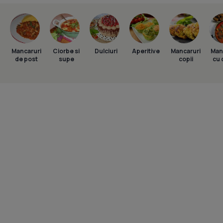
Mancaruri
Ciorbe si
Dulciuri
Aperitive
Mancaruri
Man
de post
supe
copii
cu 