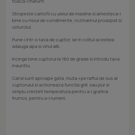
toaca-l marunt.
Stropeste cartofii cu uleiul de masline si amesteca-i
bine cu mixul de condimente, rozmarinul proaspat si
usturoiul.
Pune-i intr-o tava de cuptor, iar in coltul acesteia
adauga apa si vinul alb.
Incinge bine cuptorul la 180 de grade si introdu tava
inauntru.
Cand sunt aproape gata, muta-i pe raftul de sus al
cuptorului si actioneaza functia grill, sau pur si
simplu cresteti temperatura pentru a-i gratina
frumos, pentru a-i rumeni.