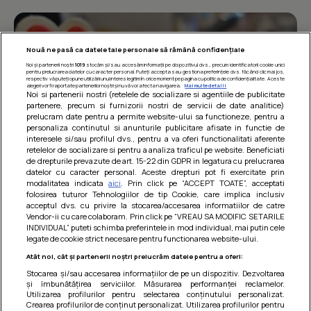
Nouă ne pasă ca datele tale personale să rămână confidențiale
Noi și partenerii noștri
1019
stocăm și/sau accesăm informații pe dispozitivul dvs., precum identificatorii cookie unici
pentru prelucrarea datelor cu caracter personal. Puteți accepta sau gestiona preferințele dvs. făcând clic mai jos,
respectiv vă puteți opune utilizării unui interes legitim în orice moment pe pagina cu politica de confidențialitate. Aceste
alegeri vor fi raportate partenerilor noștri și nu vă vor afecta navigarea.
Mai multe detalii
Noi si partenerii nostri (retelele de socializare si agentiile de publicitate
partenere, precum si furnizorii nostri de servicii de date analitice)
prelucram date pentru a permite website-ului sa functioneze, pentru a
personaliza continutul si anunturile publicitare afisate in functie de
interesele si/sau profilul dvs., pentru a va oferi functionalitati aferente
retelelor de socializare si pentru a analiza traficul pe website. Beneficiati
de drepturile prevazute de art. 15-22 din GDPR in legatura cu prelucrarea
datelor cu caracter personal. Aceste drepturi pot fi exercitate prin
modalitatea indicata
aici
. Prin click pe “ACCEPT TOATE”, acceptati
Barcute din vinete cu arpagic rosu
folosirea tuturor Tehnologiilor de tip Cookie, care implica inclusiv
acceptul dvs. cu privire la stocarea/accesarea informatiilor de catre
Un deliciu usor de preparat!
Vendor-ii cu care colaboram. Prin click pe “VREAU SA MODIFIC SETARILE
INDIVIDUAL” puteti schimba preferintele in mod individual, mai putin cele
legate de cookie strict necesare pentru functionarea website-ului.
Atât noi, cât și partenerii noștri prelucrăm datele pentru a oferi:
Stocarea și/sau accesarea informațiilor de pe un dispozitiv. Dezvoltarea
și îmbunătățirea serviciilor. Măsurarea performanței reclamelor.
Utilizarea profilurilor pentru selectarea conținutului personalizat.
Crearea profilurilor de conținut personalizat. Utilizarea profilurilor pentru