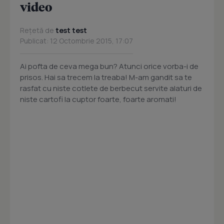
video
Rețetă de
test test
Publicat: 12 Octombrie 2015, 17:07
Ai pofta de ceva mega bun? Atunci orice vorba-i de
prisos. Hai sa trecem la treaba! M-am gandit sa te
rasfat cu niste cotlete de berbecut servite alaturi de
niste cartofi la cuptor foarte, foarte aromati!