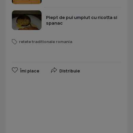
Piept de pui umplut cu ricotta si
spanac
retete traditionale romania
Îmi place
Distribuie