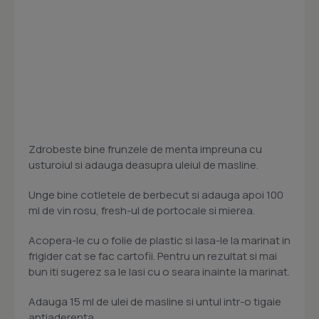
Zdrobeste bine frunzele de menta impreuna cu
usturoiul si adauga deasupra uleiul de masline.
Unge bine cotletele de berbecut si adauga apoi 100
ml de vin rosu, fresh-ul de portocale si mierea.
Acopera-le cu o folie de plastic si lasa-le la marinat in
frigider cat se fac cartofii. Pentru un rezultat si mai
bun iti sugerez sa le lasi cu o seara inainte la marinat.
Adauga 15 ml de ulei de masline si untul intr-o tigaie
antiaderenta.