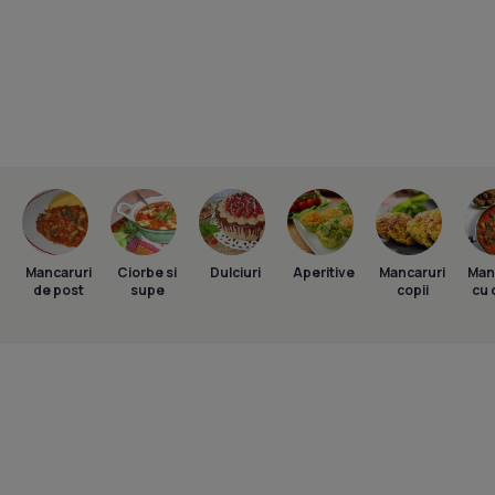
Mancaruri
Ciorbe si
Dulciuri
Aperitive
Mancaruri
Man
de post
supe
copii
cu 