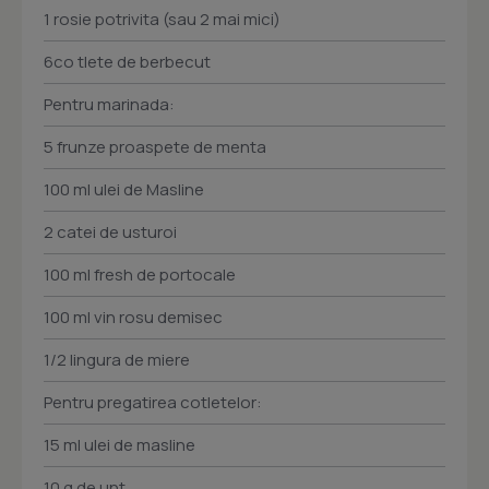
1 rosie potrivita (sau 2 mai mici)
6co tlete de berbecut
Pentru marinada:
5 frunze proaspete de menta
100 ml ulei de Masline
2 catei de usturoi
100 ml fresh de portocale
100 ml vin rosu demisec
1/2 lingura de miere
Pentru pregatirea cotletelor:
15 ml ulei de masline
10 g de unt