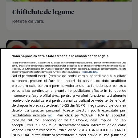
Chiftelute de legume
Retete de vara.
Nouă ne pasă ca datele tale personale să rămână confidențiale
Noi și partenerii noștri
1017
stocăm și/sau accesăm informații pe dispozitivul dvs., precum identificatorii cookie unici
pentru prelucrarea datelor cu caracter personal. Puteți accepta sau gestiona preferințele dvs. făcând clic mai jos,
respectiv vă puteți opune utilizării unui interes legitim în orice moment pe pagina cu politica de confidențialitate. Aceste
alegeri vor fi raportate partenerilor noștri și nu vă vor afecta navigarea.
Mai multe detalii
Noi si partenerii nostri (retelele de socializare si agentiile de publicitate
partenere, precum si furnizorii nostri de servicii de date analitice)
prelucram date pentru a permite website-ului sa functioneze, pentru a
personaliza continutul si anunturile publicitare afisate in functie de
interesele si/sau profilul dvs., pentru a va oferi functionalitati aferente
retelelor de socializare si pentru a analiza traficul pe website. Beneficiati
de drepturile prevazute de art. 15-22 din GDPR in legatura cu prelucrarea
datelor cu caracter personal. Aceste drepturi pot fi exercitate prin
modalitatea indicata
aici
. Prin click pe “ACCEPT TOATE”, acceptati
Barcute din vinete cu arpagic rosu
folosirea tuturor Tehnologiilor de tip Cookie, care implica inclusiv
acceptul dvs. cu privire la stocarea/accesarea informatiilor de catre
Un deliciu usor de preparat!
Vendor-ii cu care colaboram. Prin click pe “VREAU SA MODIFIC SETARILE
INDIVIDUAL” puteti schimba preferintele in mod individual, mai putin cele