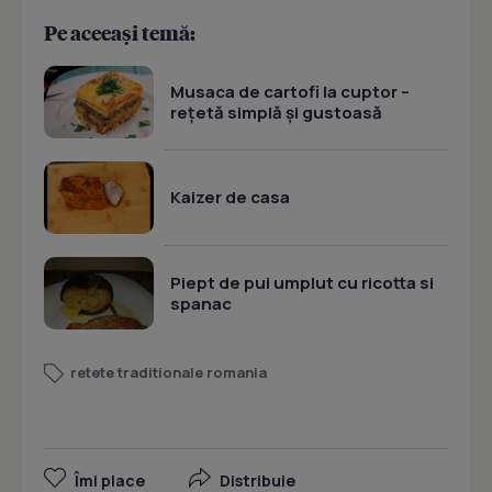
Pe aceeași temă:
Musaca de cartofi la cuptor –
rețetă simplă și gustoasă
Kaizer de casa
Piept de pui umplut cu ricotta si
spanac
retete traditionale romania
Îmi place
Distribuie