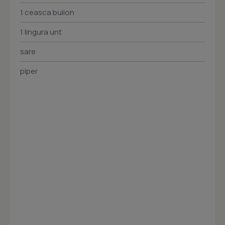
1 ceasca bulion
1 lingura unt
sare
piper