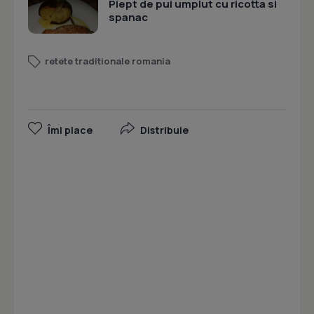
Piept de pui umplut cu ricotta si
spanac
retete traditionale romania
Îmi place
Distribuie