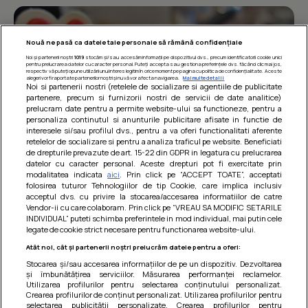
Nouă ne pasă ca datele tale personale să rămână confidențiale
Noi și partenerii noștri
1019
stocăm și/sau accesăm informații pe dispozitivul dvs., precum identificatorii cookie unici
pentru prelucrarea datelor cu caracter personal. Puteți accepta sau gestiona preferințele dvs. făcând clic mai jos,
respectiv vă puteți opune utilizării unui interes legitim în orice moment pe pagina cu politica de confidențialitate. Aceste
alegeri vor fi raportate partenerilor noștri și nu vă vor afecta navigarea.
Mai multe detalii
Noi si partenerii nostri (retelele de socializare si agentiile de publicitate
partenere, precum si furnizorii nostri de servicii de date analitice)
prelucram date pentru a permite website-ului sa functioneze, pentru a
personaliza continutul si anunturile publicitare afisate in functie de
interesele si/sau profilul dvs., pentru a va oferi functionalitati aferente
retelelor de socializare si pentru a analiza traficul pe website. Beneficiati
de drepturile prevazute de art. 15-22 din GDPR in legatura cu prelucrarea
datelor cu caracter personal. Aceste drepturi pot fi exercitate prin
modalitatea indicata
aici
. Prin click pe “ACCEPT TOATE”, acceptati
Barcute din vinete cu arpagic rosu
folosirea tuturor Tehnologiilor de tip Cookie, care implica inclusiv
acceptul dvs. cu privire la stocarea/accesarea informatiilor de catre
Un deliciu usor de preparat!
Vendor-ii cu care colaboram. Prin click pe “VREAU SA MODIFIC SETARILE
INDIVIDUAL” puteti schimba preferintele in mod individual, mai putin cele
legate de cookie strict necesare pentru functionarea website-ului.
Atât noi, cât și partenerii noștri prelucrăm datele pentru a oferi:
Stocarea și/sau accesarea informațiilor de pe un dispozitiv. Dezvoltarea
și îmbunătățirea serviciilor. Măsurarea performanței reclamelor.
Utilizarea profilurilor pentru selectarea conținutului personalizat.
Crearea profilurilor de conținut personalizat. Utilizarea profilurilor pentru
selectarea publicității personalizate. Crearea profilurilor pentru