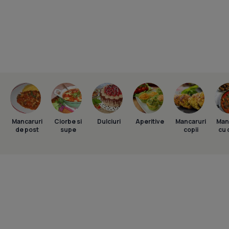
Mancaruri
Ciorbe si
Dulciuri
Aperitive
Mancaruri
Man
de post
supe
copii
cu 