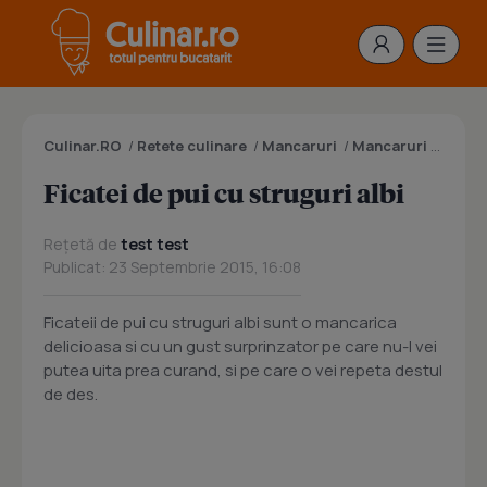
Culinar.RO
/
Retete culinare
/
Mancaruri
/
Mancaruri cu carne
Ficatei de pui cu struguri albi
Rețetă de
test test
Publicat: 23 Septembrie 2015, 16:08
Ficateii de pui cu struguri albi sunt o mancarica
delicioasa si cu un gust surprinzator pe care nu-l vei
putea uita prea curand, si pe care o vei repeta destul
de des.