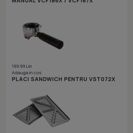
MANUAL VCF186X / VCF187X
199.99 Lei
Adauga in cos
PLACI SANDWICH PENTRU VST072X