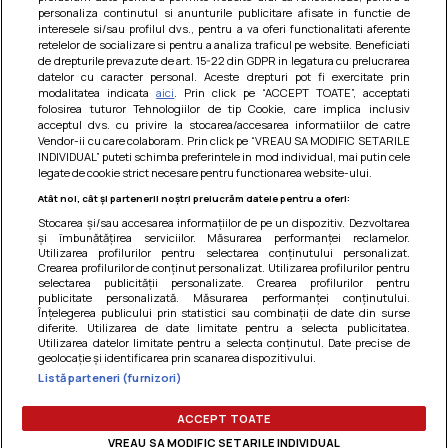
personaliza continutul si anunturile publicitare afisate in functie de
interesele si/sau profilul dvs., pentru a va oferi functionalitati aferente
retelelor de socializare si pentru a analiza traficul pe website. Beneficiati
de drepturile prevazute de art. 15-22 din GDPR in legatura cu prelucrarea
datelor cu caracter personal. Aceste drepturi pot fi exercitate prin
modalitatea indicata
aici
. Prin click pe “ACCEPT TOATE”, acceptati
Barcute din vinete cu arpagic rosu
folosirea tuturor Tehnologiilor de tip Cookie, care implica inclusiv
acceptul dvs. cu privire la stocarea/accesarea informatiilor de catre
Un deliciu usor de preparat!
Vendor-ii cu care colaboram. Prin click pe “VREAU SA MODIFIC SETARILE
INDIVIDUAL” puteti schimba preferintele in mod individual, mai putin cele
legate de cookie strict necesare pentru functionarea website-ului.
Atât noi, cât și partenerii noștri prelucrăm datele pentru a oferi:
Stocarea și/sau accesarea informațiilor de pe un dispozitiv. Dezvoltarea
și îmbunătățirea serviciilor. Măsurarea performanței reclamelor.
Utilizarea profilurilor pentru selectarea conținutului personalizat.
Crearea profilurilor de conținut personalizat. Utilizarea profilurilor pentru
selectarea publicității personalizate. Crearea profilurilor pentru
publicitate personalizată. Măsurarea performanței conținutului.
Înțelegerea publicului prin statistici sau combinații de date din surse
diferite. Utilizarea de date limitate pentru a selecta publicitatea.
Utilizarea datelor limitate pentru a selecta conținutul. Date precise de
geolocație și identificarea prin scanarea dispozitivului.
Listă parteneri (furnizori)
Termeni si conditii
|
Politica de cookies
|
Politica de
confidentialitate
|
Gestionați preferințele
ACCEPT TOATE
VREAU SA MODIFIC SETARILE INDIVIDUAL