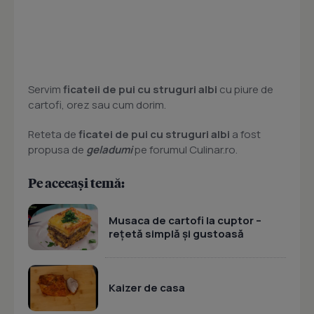
Servim
ficateii de pui cu struguri albi
cu piure de
cartofi, orez sau cum dorim.
Reteta de
ficatei de pui cu struguri albi
a fost
propusa de
geladumi
pe forumul Culinar.ro.
Pe aceeași temă:
Musaca de cartofi la cuptor –
rețetă simplă și gustoasă
Kaizer de casa