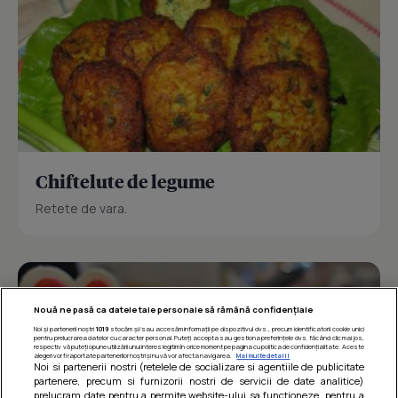
Chiftelute de legume
Retete de vara.
Nouă ne pasă ca datele tale personale să rămână confidențiale
Noi și partenerii noștri
1019
stocăm și/sau accesăm informații pe dispozitivul dvs., precum identificatorii cookie unici
pentru prelucrarea datelor cu caracter personal. Puteți accepta sau gestiona preferințele dvs. făcând clic mai jos,
respectiv vă puteți opune utilizării unui interes legitim în orice moment pe pagina cu politica de confidențialitate. Aceste
alegeri vor fi raportate partenerilor noștri și nu vă vor afecta navigarea.
Mai multe detalii
Noi si partenerii nostri (retelele de socializare si agentiile de publicitate
partenere, precum si furnizorii nostri de servicii de date analitice)
prelucram date pentru a permite website-ului sa functioneze, pentru a