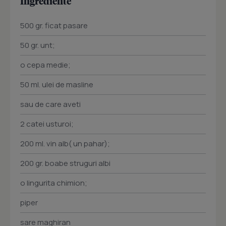
Ingrediente
500 gr. ficat pasare
50 gr. unt;
o cepa medie;
50 ml. ulei de masline
sau de care aveti
2 catei usturoi;
200 ml. vin alb( un pahar);
200 gr. boabe struguri albi
o lingurita chimion;
piper
sare maghiran