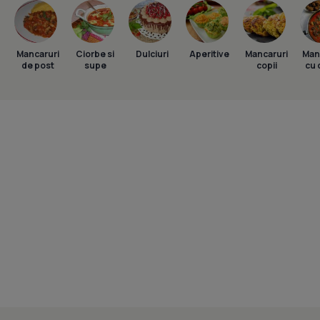
Mancaruri
Ciorbe si
Dulciuri
Aperitive
Mancaruri
Man
de post
supe
copii
cu 