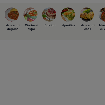
Mancaruri
Ciorbe si
Dulciuri
Aperitive
Mancaruri
Man
de post
supe
copii
cu 