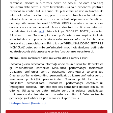
partenere, precum si furnizorii nostri de servicii de date analitice)
prelucram date pentru a permite website-ului sa functioneze, pentru a
personaliza continutul si anunturile publicitare afisate in functie de
interesele si/sau profilul dvs., pentru a va oferi functionalitati aferente
retelelor de socializare si pentru a analiza traficul pe website. Beneficiati
de drepturile prevazute de art. 15-22 din GDPR in legatura cu prelucrarea
datelor cu caracter personal. Aceste drepturi pot fi exercitate prin
modalitatea indicata
aici
. Prin click pe “ACCEPT TOATE”, acceptati
Barcute din vinete cu arpagic rosu
folosirea tuturor Tehnologiilor de tip Cookie, care implica inclusiv
acceptul dvs. cu privire la stocarea/accesarea informatiilor de catre
Un deliciu usor de preparat!
Vendor-ii cu care colaboram. Prin click pe “VREAU SA MODIFIC SETARILE
INDIVIDUAL” puteti schimba preferintele in mod individual, mai putin cele
legate de cookie strict necesare pentru functionarea website-ului.
Atât noi, cât și partenerii noștri prelucrăm datele pentru a oferi:
Stocarea și/sau accesarea informațiilor de pe un dispozitiv. Dezvoltarea
și îmbunătățirea serviciilor. Măsurarea performanței reclamelor.
Utilizarea profilurilor pentru selectarea conținutului personalizat.
Crearea profilurilor de conținut personalizat. Utilizarea profilurilor pentru
selectarea publicității personalizate. Crearea profilurilor pentru
publicitate personalizată. Măsurarea performanței conținutului.
Înțelegerea publicului prin statistici sau combinații de date din surse
diferite. Utilizarea de date limitate pentru a selecta publicitatea.
Utilizarea datelor limitate pentru a selecta conținutul. Date precise de
geolocație și identificarea prin scanarea dispozitivului.
Listă parteneri (furnizori)
Termeni si conditii
|
Politica de cookies
|
Politica de
confidentialitate
|
Gestionați preferințele