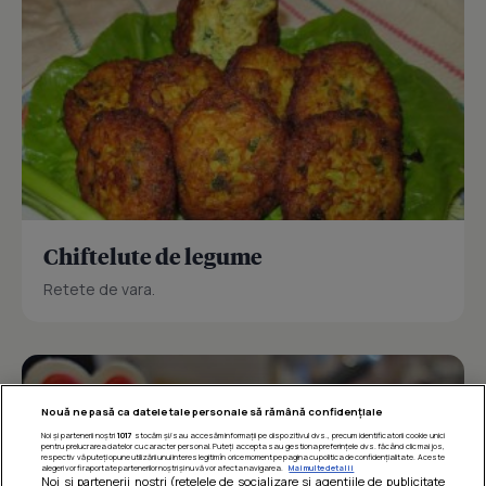
Chiftelute de legume
Retete de vara.
Nouă ne pasă ca datele tale personale să rămână confidențiale
Noi și partenerii noștri
1017
stocăm și/sau accesăm informații pe dispozitivul dvs., precum identificatorii cookie unici
pentru prelucrarea datelor cu caracter personal. Puteți accepta sau gestiona preferințele dvs. făcând clic mai jos,
respectiv vă puteți opune utilizării unui interes legitim în orice moment pe pagina cu politica de confidențialitate. Aceste
alegeri vor fi raportate partenerilor noștri și nu vă vor afecta navigarea.
Mai multe detalii
Noi si partenerii nostri (retelele de socializare si agentiile de publicitate