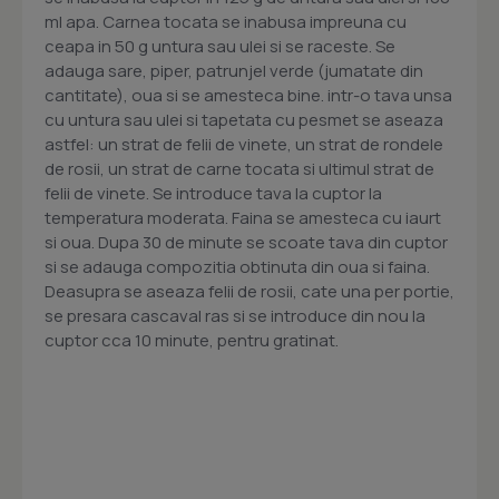
ml apa. Carnea tocata se inabusa impreuna cu
ceapa in 50 g untura sau ulei si se raceste. Se
adauga sare, piper, patrunjel verde (jumatate din
cantitate), oua si se amesteca bine. intr-o tava unsa
cu untura sau ulei si tapetata cu pesmet se aseaza
astfel: un strat de felii de vinete, un strat de rondele
de rosii, un strat de carne tocata si ultimul strat de
felii de vinete. Se introduce tava la cuptor la
temperatura moderata. Faina se amesteca cu iaurt
si oua. Dupa 30 de minute se scoate tava din cuptor
si se adauga compozitia obtinuta din oua si faina.
Deasupra se aseaza felii de rosii, cate una per portie,
se presara cascaval ras si se introduce din nou la
cuptor cca 10 minute, pentru gratinat.