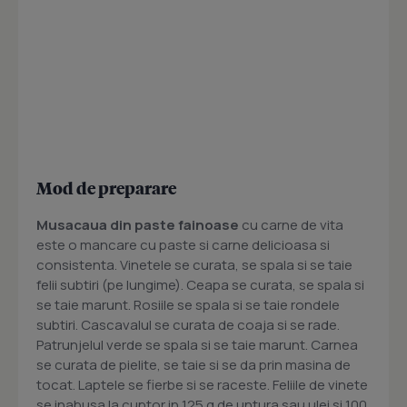
Mod de preparare
Musacaua din paste fainoase
cu carne de vita
este o mancare cu paste si carne delicioasa si
consistenta. Vinetele se curata, se spala si se taie
felii subtiri (pe lungime). Ceapa se curata, se spala si
se taie marunt. Rosiile se spala si se taie rondele
subtiri. Cascavalul se curata de coaja si se rade.
Patrunjelul verde se spala si se taie marunt. Carnea
se curata de pielite, se taie si se da prin masina de
tocat. Laptele se fierbe si se raceste. Feliile de vinete
se inabusa la cuptor in 125 g de untura sau ulei si 100