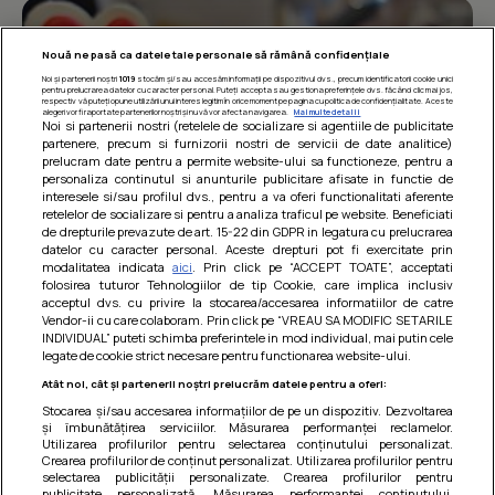
Nouă ne pasă ca datele tale personale să rămână confidențiale
Noi și partenerii noștri
1019
stocăm și/sau accesăm informații pe dispozitivul dvs., precum identificatorii cookie unici
pentru prelucrarea datelor cu caracter personal. Puteți accepta sau gestiona preferințele dvs. făcând clic mai jos,
respectiv vă puteți opune utilizării unui interes legitim în orice moment pe pagina cu politica de confidențialitate. Aceste
alegeri vor fi raportate partenerilor noștri și nu vă vor afecta navigarea.
Mai multe detalii
Noi si partenerii nostri (retelele de socializare si agentiile de publicitate
partenere, precum si furnizorii nostri de servicii de date analitice)
prelucram date pentru a permite website-ului sa functioneze, pentru a
personaliza continutul si anunturile publicitare afisate in functie de
interesele si/sau profilul dvs., pentru a va oferi functionalitati aferente
retelelor de socializare si pentru a analiza traficul pe website. Beneficiati
de drepturile prevazute de art. 15-22 din GDPR in legatura cu prelucrarea
datelor cu caracter personal. Aceste drepturi pot fi exercitate prin
modalitatea indicata
aici
. Prin click pe “ACCEPT TOATE”, acceptati
Barcute din vinete cu arpagic rosu
folosirea tuturor Tehnologiilor de tip Cookie, care implica inclusiv
acceptul dvs. cu privire la stocarea/accesarea informatiilor de catre
Un deliciu usor de preparat!
Vendor-ii cu care colaboram. Prin click pe “VREAU SA MODIFIC SETARILE
INDIVIDUAL” puteti schimba preferintele in mod individual, mai putin cele
legate de cookie strict necesare pentru functionarea website-ului.
Atât noi, cât și partenerii noștri prelucrăm datele pentru a oferi:
Stocarea și/sau accesarea informațiilor de pe un dispozitiv. Dezvoltarea
și îmbunătățirea serviciilor. Măsurarea performanței reclamelor.
Utilizarea profilurilor pentru selectarea conținutului personalizat.
Crearea profilurilor de conținut personalizat. Utilizarea profilurilor pentru
selectarea publicității personalizate. Crearea profilurilor pentru
publicitate personalizată. Măsurarea performanței conținutului.