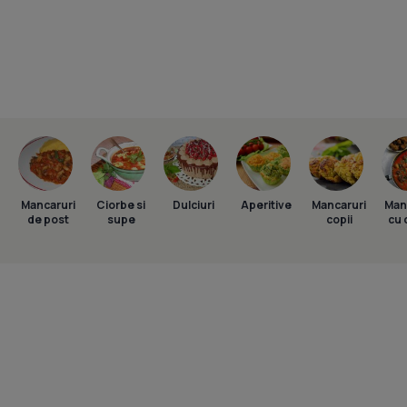
Mancaruri
Ciorbe si
Dulciuri
Aperitive
Mancaruri
Man
de post
supe
copii
cu 