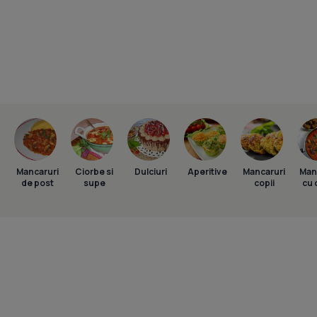
Mancaruri
Ciorbe si
Dulciuri
Aperitive
Mancaruri
Man
de post
supe
copii
cu 