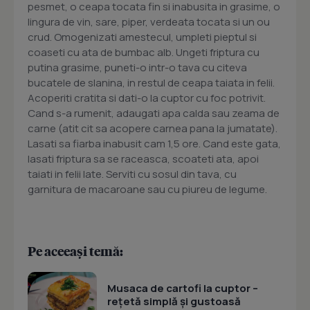
pesmet, o ceapa tocata fin si inabusita in grasime, o
lingura de vin, sare, piper, verdeata tocata si un ou
crud. Omogenizati amestecul, umpleti pieptul si
coaseti cu ata de bumbac alb. Ungeti friptura cu
putina grasime, puneti-o intr-o tava cu citeva
bucatele de slanina, in restul de ceapa taiata in felii.
Acoperiti cratita si dati-o la cuptor cu foc potrivit.
Cand s-a rumenit, adaugati apa calda sau zeama de
carne (atit cit sa acopere carnea pana la jumatate).
Lasati sa fiarba inabusit cam 1,5 ore. Cand este gata,
lasati friptura sa se raceasca, scoateti ata, apoi
taiati in felii late. Serviti cu sosul din tava, cu
garnitura de macaroane sau cu piureu de legume.
Pe aceeași temă:
Musaca de cartofi la cuptor –
rețetă simplă și gustoasă