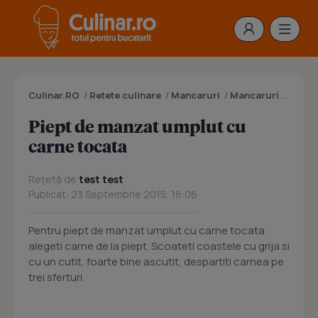
Culinar.RO
/
Retete culinare
/
Mancaruri
/
Mancaruri cu carne
Piept de manzat umplut cu
carne tocata
Rețetă de
test test
Publicat: 23 Septembrie 2015, 16:06
Pentru piept de manzat umplut cu carne tocata
alegeti carne de la piept. Scoateti coastele cu grija si
cu un cutit, foarte bine ascutit, despartiti carnea pe
trei sferturi.