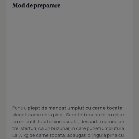
Mod de preparare
Pentru
piept de manzat umplut cu carne tocata
alegeti carne de la piept. Scoateti coastele cu grija si
cu un cutit, foarte bine ascutit, despartiti carnea pe
trei sferturi, ca un buzunar, in care puneti umplutura.
La ½ kg de carne tocata, adaugati o lingura plina cu