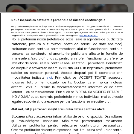
Nouă ne pasă ca datele tale personale să rămână confidențiale
Noi și partenerii noștri
1019
stocăm și/sau accesăm informații pe dispozitivul dvs., precum identificatorii cookie unici
pentru prelucrarea datelor cu caracter personal. Puteți accepta sau gestiona preferințele dvs. făcând clic mai jos,
respectiv vă puteți opune utilizării unui interes legitim în orice moment pe pagina cu politica de confidențialitate. Aceste
alegeri vor fi raportate partenerilor noștri și nu vă vor afecta navigarea.
Mai multe detalii
Noi si partenerii nostri (retelele de socializare si agentiile de publicitate
partenere, precum si furnizorii nostri de servicii de date analitice)
prelucram date pentru a permite website-ului sa functioneze, pentru a
personaliza continutul si anunturile publicitare afisate in functie de
interesele si/sau profilul dvs., pentru a va oferi functionalitati aferente
retelelor de socializare si pentru a analiza traficul pe website. Beneficiati
de drepturile prevazute de art. 15-22 din GDPR in legatura cu prelucrarea
datelor cu caracter personal. Aceste drepturi pot fi exercitate prin
modalitatea indicata
aici
. Prin click pe “ACCEPT TOATE”, acceptati
Barcute din vinete cu arpagic rosu
folosirea tuturor Tehnologiilor de tip Cookie, care implica inclusiv
acceptul dvs. cu privire la stocarea/accesarea informatiilor de catre
Un deliciu usor de preparat!
Vendor-ii cu care colaboram. Prin click pe “VREAU SA MODIFIC SETARILE
INDIVIDUAL” puteti schimba preferintele in mod individual, mai putin cele
legate de cookie strict necesare pentru functionarea website-ului.
Atât noi, cât și partenerii noștri prelucrăm datele pentru a oferi:
Stocarea și/sau accesarea informațiilor de pe un dispozitiv. Dezvoltarea
și îmbunătățirea serviciilor. Măsurarea performanței reclamelor.
Utilizarea profilurilor pentru selectarea conținutului personalizat.
Crearea profilurilor de conținut personalizat. Utilizarea profilurilor pentru