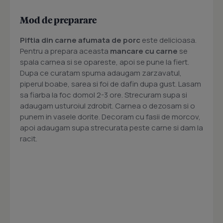
Mod de preparare
Piftia din carne afumata de porc
este delicioasa.
Pentru a prepara aceasta
mancare cu carne
se
spala carnea si se opareste, apoi se pune la fiert.
Dupa ce curatam spuma adaugam zarzavatul,
piperul boabe, sarea si foi de dafin dupa gust. Lasam
sa fiarba la foc domol 2-3 ore. Strecuram supa si
adaugam usturoiul zdrobit. Carnea o dezosam si o
punem in vasele dorite. Decoram cu fasii de morcov,
apoi adaugam supa strecurata peste carne si dam la
racit.