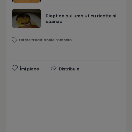
Piept de pui umplut cu ricotta si
spanac
retete traditionale romania
Îmi place
Distribuie