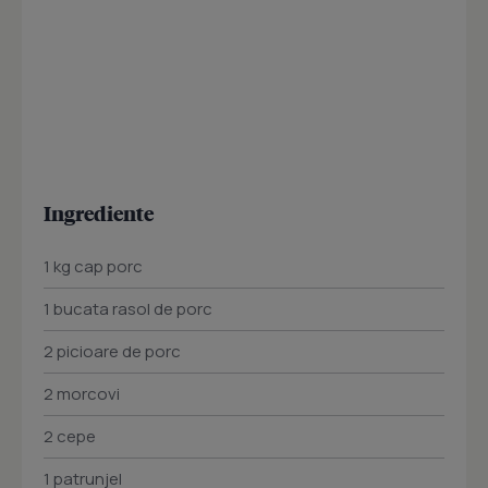
Ingrediente
1 kg cap porc
1 bucata rasol de porc
2 picioare de porc
2 morcovi
2 cepe
1 patrunjel