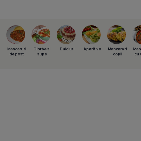
Mancaruri
Ciorbe si
Dulciuri
Aperitive
Mancaruri
Man
de post
supe
copii
cu 