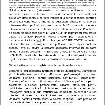
Noi și partenerii noștri
1017
stocăm și/sau accesăm informații pe dispozitivul dvs., precum identificatorii cookie unici
pentru prelucrarea datelor cu caracter personal. Puteți accepta sau gestiona preferințele dvs. făcând clic mai jos,
respectiv vă puteți opune utilizării unui interes legitim în orice moment pe pagina cu politica de confidențialitate. Aceste
alegeri vor fi raportate partenerilor noștri și nu vă vor afecta navigarea.
Mai multe detalii
Noi si partenerii nostri (retelele de socializare si agentiile de publicitate
partenere, precum si furnizorii nostri de servicii de date analitice)
prelucram date pentru a permite website-ului sa functioneze, pentru a
personaliza continutul si anunturile publicitare afisate in functie de
interesele si/sau profilul dvs., pentru a va oferi functionalitati aferente
retelelor de socializare si pentru a analiza traficul pe website. Beneficiati
de drepturile prevazute de art. 15-22 din GDPR in legatura cu prelucrarea
datelor cu caracter personal. Aceste drepturi pot fi exercitate prin
modalitatea indicata
aici
. Prin click pe “ACCEPT TOATE”, acceptati
Barcute din vinete cu arpagic rosu
folosirea tuturor Tehnologiilor de tip Cookie, care implica inclusiv
acceptul dvs. cu privire la stocarea/accesarea informatiilor de catre
Un deliciu usor de preparat!
Vendor-ii cu care colaboram. Prin click pe “VREAU SA MODIFIC SETARILE
INDIVIDUAL” puteti schimba preferintele in mod individual, mai putin cele
legate de cookie strict necesare pentru functionarea website-ului.
Atât noi, cât și partenerii noștri prelucrăm datele pentru a oferi:
Stocarea și/sau accesarea informațiilor de pe un dispozitiv. Dezvoltarea
și îmbunătățirea serviciilor. Măsurarea performanței reclamelor.
Utilizarea profilurilor pentru selectarea conținutului personalizat.
Crearea profilurilor de conținut personalizat. Utilizarea profilurilor pentru
selectarea publicității personalizate. Crearea profilurilor pentru
publicitate personalizată. Măsurarea performanței conținutului.
Înțelegerea publicului prin statistici sau combinații de date din surse
diferite. Utilizarea de date limitate pentru a selecta publicitatea.
Utilizarea datelor limitate pentru a selecta conținutul. Date precise de
geolocație și identificarea prin scanarea dispozitivului.