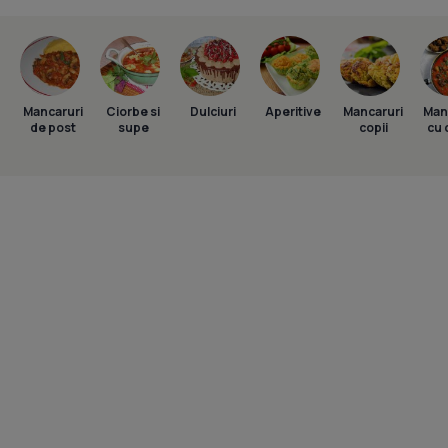
Mancaruri
Ciorbe si
Dulciuri
Aperitive
Mancaruri
Man
de post
supe
copii
cu 