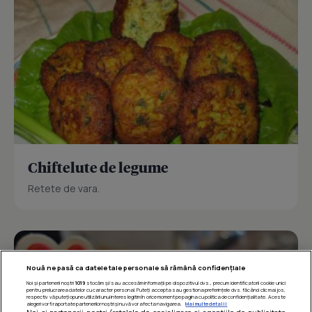
Chiftelute de legume
Retete de vara.
Nouă ne pasă ca datele tale personale să rămână confidențiale
Noi și partenerii noștri
1019
stocăm și/sau accesăm informații pe dispozitivul dvs., precum identificatorii cookie unici
pentru prelucrarea datelor cu caracter personal. Puteți accepta sau gestiona preferințele dvs. făcând clic mai jos,
respectiv vă puteți opune utilizării unui interes legitim în orice moment pe pagina cu politica de confidențialitate. Aceste
alegeri vor fi raportate partenerilor noștri și nu vă vor afecta navigarea.
Mai multe detalii