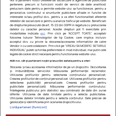
Noi si partenerii nostri (retelele de socializare si agentiile de publicitate
partenere, precum si furnizorii nostri de servicii de date analitice)
prelucram date pentru a permite website-ului sa functioneze, pentru a
personaliza continutul si anunturile publicitare afisate in functie de
interesele si/sau profilul dvs., pentru a va oferi functionalitati aferente
retelelor de socializare si pentru a analiza traficul pe website. Beneficiati
de drepturile prevazute de art. 15-22 din GDPR in legatura cu prelucrarea
datelor cu caracter personal. Aceste drepturi pot fi exercitate prin
modalitatea indicata
aici
. Prin click pe “ACCEPT TOATE”, acceptati
Barcute din vinete cu arpagic rosu
folosirea tuturor Tehnologiilor de tip Cookie, care implica inclusiv
acceptul dvs. cu privire la stocarea/accesarea informatiilor de catre
Un deliciu usor de preparat!
Vendor-ii cu care colaboram. Prin click pe “VREAU SA MODIFIC SETARILE
INDIVIDUAL” puteti schimba preferintele in mod individual, mai putin cele
legate de cookie strict necesare pentru functionarea website-ului.
Atât noi, cât și partenerii noștri prelucrăm datele pentru a oferi:
Stocarea și/sau accesarea informațiilor de pe un dispozitiv. Dezvoltarea
și îmbunătățirea serviciilor. Măsurarea performanței reclamelor.
Utilizarea profilurilor pentru selectarea conținutului personalizat.
Crearea profilurilor de conținut personalizat. Utilizarea profilurilor pentru
selectarea publicității personalizate. Crearea profilurilor pentru
publicitate personalizată. Măsurarea performanței conținutului.
Înțelegerea publicului prin statistici sau combinații de date din surse
diferite. Utilizarea de date limitate pentru a selecta publicitatea.
Utilizarea datelor limitate pentru a selecta conținutul. Date precise de
geolocație și identificarea prin scanarea dispozitivului.
Listă parteneri (furnizori)
Termeni si conditii
|
Politica de cookies
|
Politica de