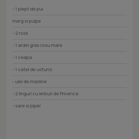
- 1 piept de pui
merg si pulpe
- 2 rosii
- 1 ardei gras rosu mare
- 1 ceapa
- 1 catel de usturoi
- ulei de masline
- 2 linguri cu ierburi de Privence
- sare si piper