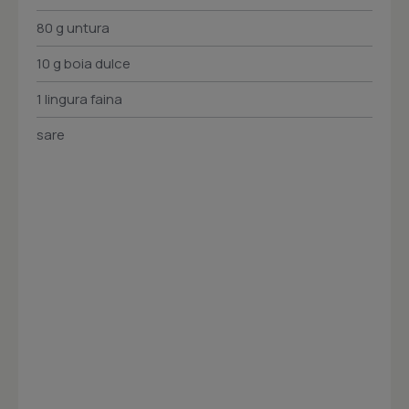
80 g untura
10 g boia dulce
1 lingura faina
sare