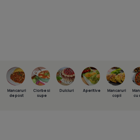
Mancaruri
Ciorbe si
Dulciuri
Aperitive
Mancaruri
Man
de post
supe
copii
cu 