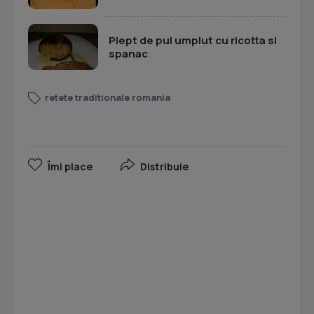
Piept de pui umplut cu ricotta si
spanac
retete traditionale romania
Îmi place
Distribuie