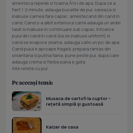
amesteca repede si toarna Â½ l de apa. Dupa ce a
fiert 1-2 minute, adauga bucatile de pui, sareaza si
inabuse carnea fara capac, amestecand din cand in
cand. Cand s-a albit exteriorul carnii adauga un ardei
taiat si inabuse in continuare sub capac. Intoarce
puiul din cand in cand (sa se inabuse uniform) si
cand se evapora zeama, adauga cate un pic de apa.
Cand puiul e aproape fraged, prepara rantas din
smantana si putina faina, pune peste pui, dupa care
adauga crema si fierbe pana e gata.
Alte retete cu pui
Pe aceeași temă:
Musaca de cartofi la cuptor –
rețetă simplă și gustoasă
Kaizer de casa