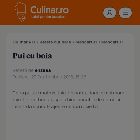
Culinar.RO
/
Retete culinare
/
Mancaruri
/
Mancaruri cu carne
Pui cu boia
Rețetă de
elizeea
Publicat: 23 Septembrie 2015, 15:26
Daca puiul e mai mic taie-l in patru, daca e mai mare
taie-l in opt bucati, spala bine bucatile de carne si
lasa-le la scurs. Prajeste ceapa rosie to