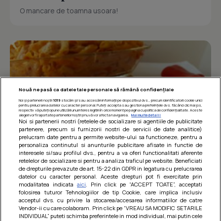
O mancare de toamna usoara!
Nouă ne pasă ca datele tale personale să rămână confidențiale
Noi și partenerii noștri
1019
stocăm și/sau accesăm informații pe dispozitivul dvs., precum identificatorii cookie unici
pentru prelucrarea datelor cu caracter personal. Puteți accepta sau gestiona preferințele dvs. făcând clic mai jos,
respectiv vă puteți opune utilizării unui interes legitim în orice moment pe pagina cu politica de confidențialitate. Aceste
alegeri vor fi raportate partenerilor noștri și nu vă vor afecta navigarea.
Mai multe detalii
Noi si partenerii nostri (retelele de socializare si agentiile de publicitate
partenere, precum si furnizorii nostri de servicii de date analitice)
prelucram date pentru a permite website-ului sa functioneze, pentru a
personaliza continutul si anunturile publicitare afisate in functie de
interesele si/sau profilul dvs., pentru a va oferi functionalitati aferente
retelelor de socializare si pentru a analiza traficul pe website. Beneficiati
Paste integrale cu carne de pui in sos
de drepturile prevazute de art. 15-22 din GDPR in legatura cu prelucrarea
datelor cu caracter personal. Aceste drepturi pot fi exercitate prin
de rosii
modalitatea indicata
aici
. Prin click pe “ACCEPT TOATE”, acceptati
folosirea tuturor Tehnologiilor de tip Cookie, care implica inclusiv
O mancare usoara, satioasa si gustoasa! Retete
acceptul dvs. cu privire la stocarea/accesarea informatiilor de catre
dietetice
Vendor-ii cu care colaboram. Prin click pe “VREAU SA MODIFIC SETARILE
INDIVIDUAL” puteti schimba preferintele in mod individual, mai putin cele