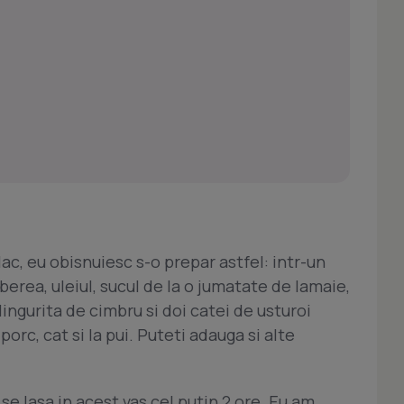
c, eu obisnuiesc s-o prepar astfel: intr-un
erea, uleiul, sucul de la o jumatate de lamaie,
 lingurita de cimbru si doi catei de usturoi
porc, cat si la pui. Puteti adauga si alte
 se lasa in acest vas cel putin 2 ore. Eu am