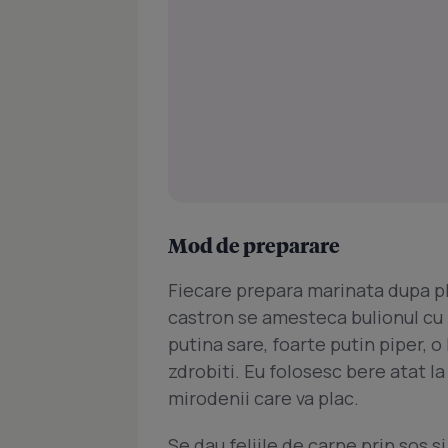
Mod de preparare
Fiecare prepara marinata dupa pla
castron se amesteca bulionul cu b
putina sare, foarte putin piper, o
zdrobiti. Eu folosesc bere atat la 
mirodenii care va plac.
Se dau feliile de carne prin sos si