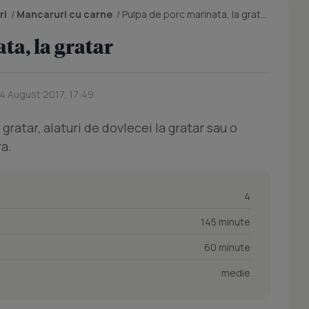
ri
/
Mancaruri cu carne
/
Pulpa de porc marinata, la gratar
ta, la gratar
14 August 2017, 17:49
gratar, alaturi de dovlecei la gratar sau o
ra.
4
145 minute
60 minute
medie