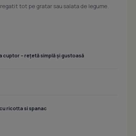
pregatit tot pe gratar sau salata de legume.
a cuptor – rețetă simplă și gustoasă
cu ricotta si spanac