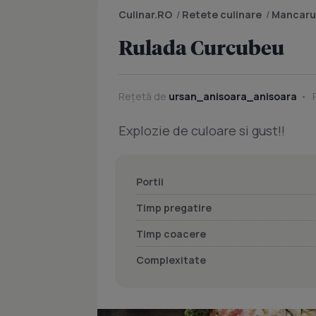
Culinar.RO
/
Retete culinare
/
Mancaru
Rulada Curcubeu
Rețetă de
ursan_anisoara_anisoara
P
Explozie de culoare si gust!!
Portii
Timp pregatire
Timp coacere
Complexitate