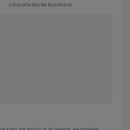
o bucata ata de bucatarie
pe lung, pe mijloc si in lateral, pe ambele