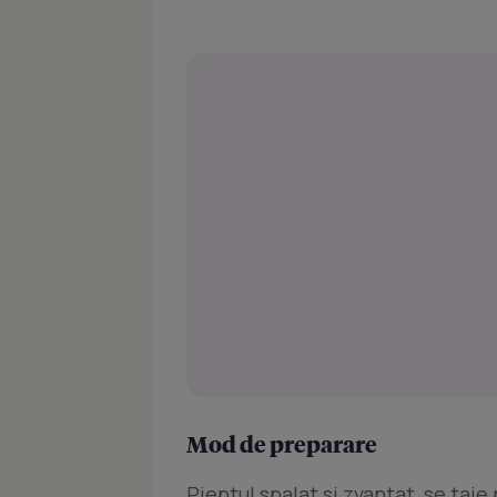
Mod de preparare
Pieptul spalat si zvantat, se taie 