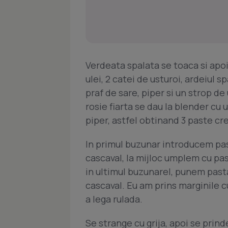
Verdeata spalata se toaca si apoi 
ulei, 2 catei de usturoi, ardeiul s
praf de sare, piper si un strop de 
rosie fiarta se dau la blender cu u
piper, astfel obtinand 3 paste c
In primul buzunar introducem pas
cascaval, la mijloc umplem cu pas
in ultimul buzunarel, punem pasta
cascaval. Eu am prins marginile c
a lega rulada.
Se strange cu grija, apoi se prind