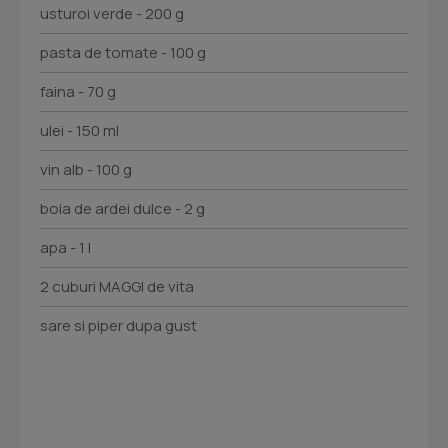
usturoi verde - 200 g
pasta de tomate - 100 g
faina - 70 g
ulei - 150 ml
vin alb - 100 g
boia de ardei dulce - 2 g
apa - 1 l
2 cuburi MAGGI de vita
sare si piper dupa gust