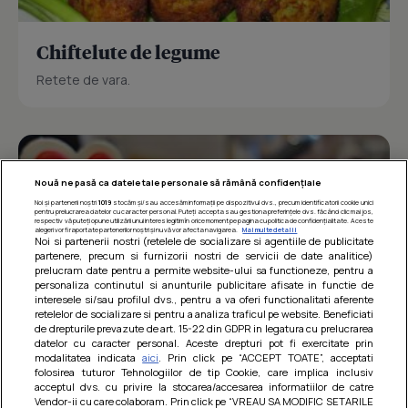
Chiftelute de legume
Retete de vara.
Nouă ne pasă ca datele tale personale să rămână confidențiale
Noi și partenerii noștri
1019
stocăm și/sau accesăm informații pe dispozitivul dvs., precum identificatorii cookie unici
pentru prelucrarea datelor cu caracter personal. Puteți accepta sau gestiona preferințele dvs. făcând clic mai jos,
respectiv vă puteți opune utilizării unui interes legitim în orice moment pe pagina cu politica de confidențialitate. Aceste
alegeri vor fi raportate partenerilor noștri și nu vă vor afecta navigarea.
Mai multe detalii
Noi si partenerii nostri (retelele de socializare si agentiile de publicitate
partenere, precum si furnizorii nostri de servicii de date analitice)
prelucram date pentru a permite website-ului sa functioneze, pentru a
personaliza continutul si anunturile publicitare afisate in functie de
interesele si/sau profilul dvs., pentru a va oferi functionalitati aferente
retelelor de socializare si pentru a analiza traficul pe website. Beneficiati
de drepturile prevazute de art. 15-22 din GDPR in legatura cu prelucrarea
datelor cu caracter personal. Aceste drepturi pot fi exercitate prin
modalitatea indicata
aici
. Prin click pe “ACCEPT TOATE”, acceptati
Barcute din vinete cu arpagic rosu
folosirea tuturor Tehnologiilor de tip Cookie, care implica inclusiv
acceptul dvs. cu privire la stocarea/accesarea informatiilor de catre
Un deliciu usor de preparat!
Vendor-ii cu care colaboram. Prin click pe “VREAU SA MODIFIC SETARILE