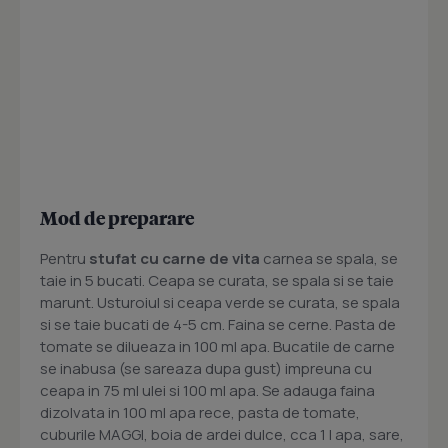
Mod de preparare
Pentru
stufat cu carne de vita
carnea se spala, se
taie in 5 bucati. Ceapa se curata, se spala si se taie
marunt. Usturoiul si ceapa verde se curata, se spala
si se taie bucati de 4-5 cm. Faina se cerne. Pasta de
tomate se dilueaza in 100 ml apa. Bucatile de carne
se inabusa (se sareaza dupa gust) impreuna cu
ceapa in 75 ml ulei si 100 ml apa. Se adauga faina
dizolvata in 100 ml apa rece, pasta de tomate,
cuburile MAGGI, boia de ardei dulce, cca 1 l apa, sare,