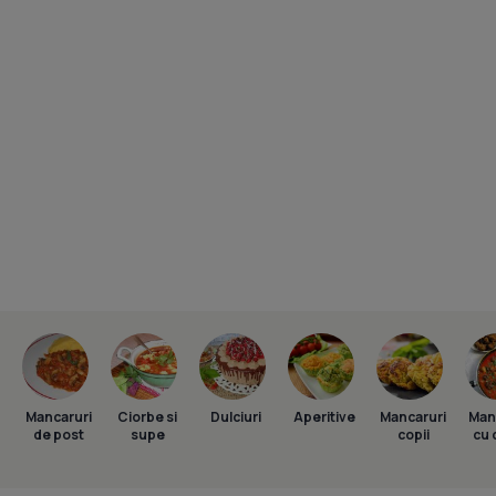
Mancaruri
Ciorbe si
Dulciuri
Aperitive
Mancaruri
Man
de post
supe
copii
cu 