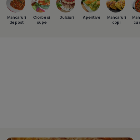
Mancaruri
Ciorbe si
Dulciuri
Aperitive
Mancaruri
Man
de post
supe
copii
cu 