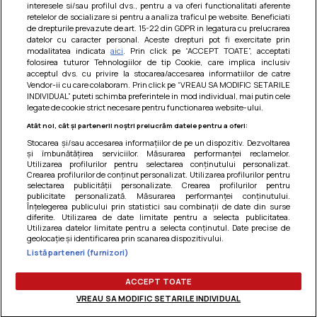
interesele si/sau profilul dvs., pentru a va oferi functionalitati aferente
retelelor de socializare si pentru a analiza traficul pe website. Beneficiati
de drepturile prevazute de art. 15-22 din GDPR in legatura cu prelucrarea
datelor cu caracter personal. Aceste drepturi pot fi exercitate prin
modalitatea indicata
aici
. Prin click pe “ACCEPT TOATE”, acceptati
Barcute din vinete cu arpagic rosu
folosirea tuturor Tehnologiilor de tip Cookie, care implica inclusiv
acceptul dvs. cu privire la stocarea/accesarea informatiilor de catre
Un deliciu usor de preparat!
Vendor-ii cu care colaboram. Prin click pe “VREAU SA MODIFIC SETARILE
INDIVIDUAL” puteti schimba preferintele in mod individual, mai putin cele
legate de cookie strict necesare pentru functionarea website-ului.
Atât noi, cât și partenerii noștri prelucrăm datele pentru a oferi:
Stocarea și/sau accesarea informațiilor de pe un dispozitiv. Dezvoltarea
și îmbunătățirea serviciilor. Măsurarea performanței reclamelor.
Utilizarea profilurilor pentru selectarea conținutului personalizat.
Crearea profilurilor de conținut personalizat. Utilizarea profilurilor pentru
selectarea publicității personalizate. Crearea profilurilor pentru
publicitate personalizată. Măsurarea performanței conținutului.
Înțelegerea publicului prin statistici sau combinații de date din surse
diferite. Utilizarea de date limitate pentru a selecta publicitatea.
Utilizarea datelor limitate pentru a selecta conținutul. Date precise de
geolocație și identificarea prin scanarea dispozitivului.
Listă parteneri (furnizori)
Termeni si conditii
|
Politica de cookies
|
Politica de
confidentialitate
|
Gestionați preferințele
ACCEPT TOATE
VREAU SA MODIFIC SETARILE INDIVIDUAL