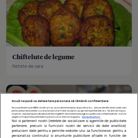
Chiftelute de legume
Retete de vara.
Nouă ne pasă ca datele tale personale să rămână confidențiale
Noi și partenerii noștri
1019
stocăm și/sau accesăm informații pe dispozitivul dvs., precum identificatorii cookie unici
pentru prelucrarea datelor cu caracter personal. Puteți accepta sau gestiona preferințele dvs. făcând clic mai jos,
respectiv vă puteți opune utilizării unui interes legitim în orice moment pe pagina cu politica de confidențialitate. Aceste
alegeri vor fi raportate partenerilor noștri și nu vă vor afecta navigarea.
Mai multe detalii
Noi si partenerii nostri (retelele de socializare si agentiile de publicitate
partenere, precum si furnizorii nostri de servicii de date analitice)
prelucram date pentru a permite website-ului sa functioneze, pentru a
personaliza continutul si anunturile publicitare afisate in functie de