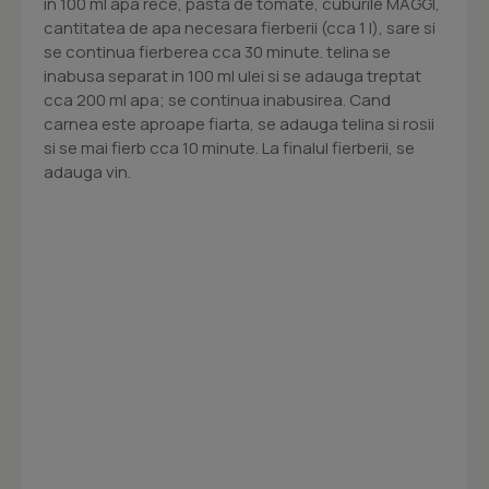
in 100 ml apa rece, pasta de tomate, cuburile MAGGI,
cantitatea de apa necesara fierberii (cca 1 l), sare si
se continua fierberea cca 30 minute. telina se
inabusa separat in 100 ml ulei si se adauga treptat
cca 200 ml apa; se continua inabusirea. Cand
carnea este aproape fiarta, se adauga telina si rosii
si se mai fierb cca 10 minute. La finalul fierberii, se
adauga vin.