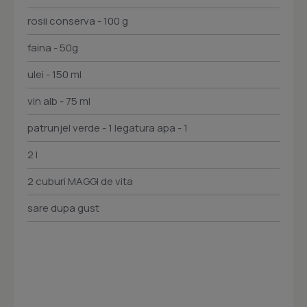
rosii conserva - 100 g
faina - 50g
ulei - 150 ml
vin alb - 75 ml
patrunjel verde - 1 legatura apa - 1
2 l
2 cuburi MAGGI de vita
sare dupa gust