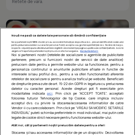
Retete de vara.
Nouă ne pasă ca datele tale personale să rămână confidențiale
Noi și partenerii noștri
1019
stocăm și/sau accesăm informații pe dispozitivul dvs., precum identificatorii cookie unici
pentru prelucrarea datelor cu caracter personal. Puteți accepta sau gestiona preferințele dvs. făcând clic mai jos,
respectiv vă puteți opune utilizării unui interes legitim în orice moment pe pagina cu politica de confidențialitate. Aceste
alegeri vor fi raportate partenerilor noștri și nu vă vor afecta navigarea.
Mai multe detalii
Noi si partenerii nostri (retelele de socializare si agentiile de publicitate
partenere, precum si furnizorii nostri de servicii de date analitice)
prelucram date pentru a permite website-ului sa functioneze, pentru a
personaliza continutul si anunturile publicitare afisate in functie de
interesele si/sau profilul dvs., pentru a va oferi functionalitati aferente
retelelor de socializare si pentru a analiza traficul pe website. Beneficiati
de drepturile prevazute de art. 15-22 din GDPR in legatura cu prelucrarea
datelor cu caracter personal. Aceste drepturi pot fi exercitate prin
modalitatea indicata
aici
. Prin click pe “ACCEPT TOATE”, acceptati
Barcute din vinete cu arpagic rosu
folosirea tuturor Tehnologiilor de tip Cookie, care implica inclusiv
acceptul dvs. cu privire la stocarea/accesarea informatiilor de catre
Un deliciu usor de preparat!
Vendor-ii cu care colaboram. Prin click pe “VREAU SA MODIFIC SETARILE
INDIVIDUAL” puteti schimba preferintele in mod individual, mai putin cele
legate de cookie strict necesare pentru functionarea website-ului.
Atât noi, cât și partenerii noștri prelucrăm datele pentru a oferi:
Stocarea și/sau accesarea informațiilor de pe un dispozitiv. Dezvoltarea