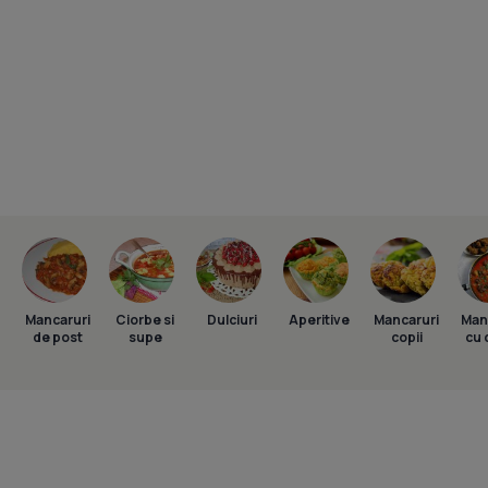
Mancaruri
Ciorbe si
Dulciuri
Aperitive
Mancaruri
Man
de post
supe
copii
cu 