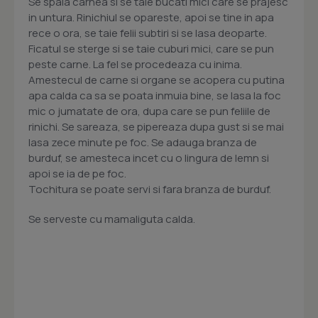
Se spala carnea si se taie bucati mici care se prajesc
in untura. Rinichiul se opareste, apoi se tine in apa
rece o ora, se taie felii subtiri si se lasa deoparte.
Ficatul se sterge si se taie cuburi mici, care se pun
peste carne. La fel se procedeaza cu inima.
Amestecul de carne si organe se acopera cu putina
apa calda ca sa se poata inmuia bine, se lasa la foc
mic o jumatate de ora, dupa care se pun feliile de
rinichi. Se sareaza, se pipereaza dupa gust si se mai
lasa zece minute pe foc. Se adauga branza de
burduf, se amesteca incet cu o lingura de lemn si
apoi se ia de pe foc.
Tochitura se poate servi si fara branza de burduf.
Se serveste cu mamaliguta calda.