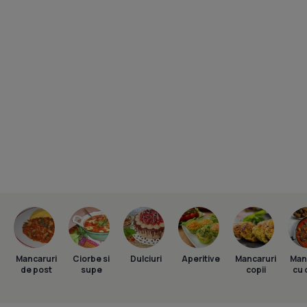
Mancaruri
Ciorbe si
Dulciuri
Aperitive
Mancaruri
Man
de post
supe
copii
cu 