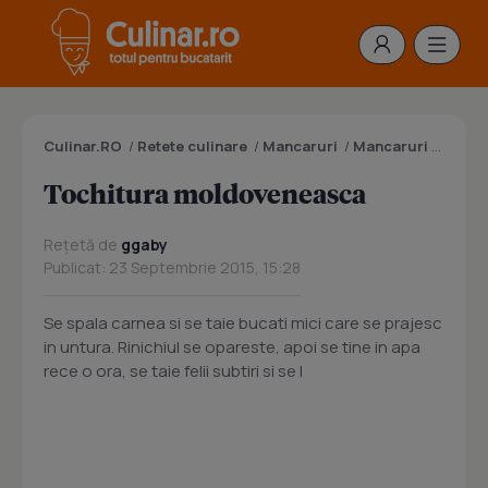
Culinar.RO
/
Retete culinare
/
Mancaruri
/
Mancaruri cu carne
Tochitura moldoveneasca
Rețetă de
ggaby
Publicat: 23 Septembrie 2015, 15:28
Se spala carnea si se taie bucati mici care se prajesc
in untura. Rinichiul se opareste, apoi se tine in apa
rece o ora, se taie felii subtiri si se l