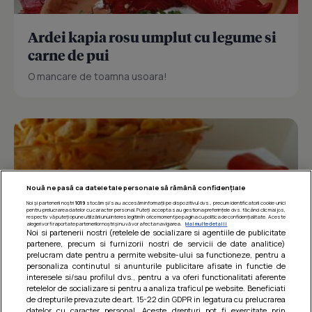
Ardei kapia rosu umplut cu legume si
carne de pui
O mancare de toamna usoara!
Nouă ne pasă ca datele tale personale să rămână confidențiale
Noi și partenerii noștri
1019
stocăm și/sau accesăm informații pe dispozitivul dvs., precum identificatorii cookie unici
pentru prelucrarea datelor cu caracter personal. Puteți accepta sau gestiona preferințele dvs. făcând clic mai jos,
respectiv vă puteți opune utilizării unui interes legitim în orice moment pe pagina cu politica de confidențialitate. Aceste
alegeri vor fi raportate partenerilor noștri și nu vă vor afecta navigarea.
Mai multe detalii
Noi si partenerii nostri (retelele de socializare si agentiile de publicitate
partenere, precum si furnizorii nostri de servicii de date analitice)
prelucram date pentru a permite website-ului sa functioneze, pentru a
personaliza continutul si anunturile publicitare afisate in functie de
interesele si/sau profilul dvs., pentru a va oferi functionalitati aferente
retelelor de socializare si pentru a analiza traficul pe website. Beneficiati
Paste integrale cu carne de pui in sos
de drepturile prevazute de art. 15-22 din GDPR in legatura cu prelucrarea
datelor cu caracter personal. Aceste drepturi pot fi exercitate prin