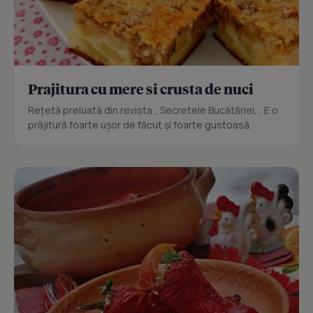
Prajitura cu mere si crusta de nuci
Reţetă preluată din revista ,,Secretele Bucătăriei,,. E o
prăjitură foarte uşor de făcut şi foarte gustoasă.