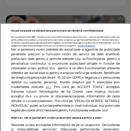
Nouă ne pasă ca datele tale personale să rămână confidențiale
Noi și partenerii noștri
1017
stocăm și/sau accesăm informații pe dispozitivul dvs., precum identificatorii cookie unici
pentru prelucrarea datelor cu caracter personal. Puteți accepta sau gestiona preferințele dvs. făcând clic mai jos,
respectiv vă puteți opune utilizării unui interes legitim în orice moment pe pagina cu politica de confidențialitate. Aceste
alegeri vor fi raportate partenerilor noștri și nu vă vor afecta navigarea.
Mai multe detalii
Noi si partenerii nostri (retelele de socializare si agentiile de publicitate
partenere, precum si furnizorii nostri de servicii de date analitice)
prelucram date pentru a permite website-ului sa functioneze, pentru a
personaliza continutul si anunturile publicitare afisate in functie de
interesele si/sau profilul dvs., pentru a va oferi functionalitati aferente
retelelor de socializare si pentru a analiza traficul pe website. Beneficiati
de drepturile prevazute de art. 15-22 din GDPR in legatura cu prelucrarea
datelor cu caracter personal. Aceste drepturi pot fi exercitate prin
modalitatea indicata
aici
. Prin click pe “ACCEPT TOATE”, acceptati
Barcute din vinete cu arpagic rosu
folosirea tuturor Tehnologiilor de tip Cookie, care implica inclusiv
acceptul dvs. cu privire la stocarea/accesarea informatiilor de catre
Un deliciu usor de preparat!
Vendor-ii cu care colaboram. Prin click pe “VREAU SA MODIFIC SETARILE
INDIVIDUAL” puteti schimba preferintele in mod individual, mai putin cele
legate de cookie strict necesare pentru functionarea website-ului.
Atât noi, cât și partenerii noștri prelucrăm datele pentru a oferi:
Stocarea și/sau accesarea informațiilor de pe un dispozitiv. Dezvoltarea
și îmbunătățirea serviciilor. Măsurarea performanței reclamelor.