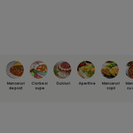
Mancaruri
Ciorbe si
Dulciuri
Aperitive
Mancaruri
Man
de post
supe
copii
cu 