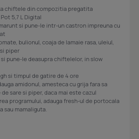
a chiftele din compozitia pregatita
Pot 5,7 L Digital
 marunt si pune-le intr-un castron impreuna cu
cat
ate, bulionul, coaja de lamaie rasa, uleiul,
 si piper
si pune-le deasupra chiftelelor, in slow
gh si timpul de gatire de 4 ore
adauga amidonul, amesteca cu grija fara sa
 de sare si piper, daca mai este cazul
rea programului, adauga fresh-ul de portocala
ita sau mamaliguta.