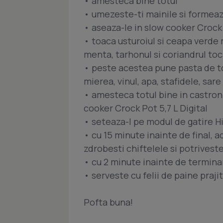
• amesteca bine totul
• umezeste-ti mainile si formeaz
• aseaza-le in slow cooker Crock 
• toaca usturoiul si ceapa verde
menta, tarhonul si coriandrul to
• peste acestea pune pasta de tom
mierea, vinul, apa, stafidele, sare
• amesteca totul bine in castron 
cooker Crock Pot 5,7 L Digital
• seteaza-l pe modul de gatire Hi
• cu 15 minute inainte de final, 
zdrobesti chiftelele si potriveste
• cu 2 minute inainte de termina
• serveste cu felii de paine praj
Pofta buna!