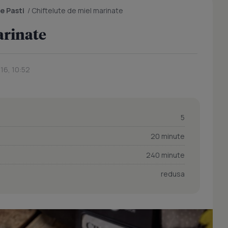
e Pasti
/
Chiftelute de miel marinate
arinate
16, 10:52
5
20 minute
240 minute
redusa