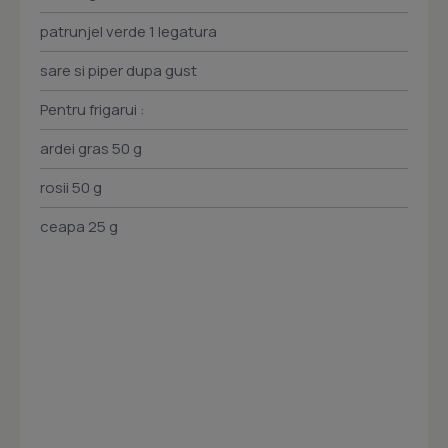
patrunjel verde 1 legatura
sare si piper dupa gust
Pentru frigarui :
ardei gras 50 g
rosii 50 g
ceapa 25 g