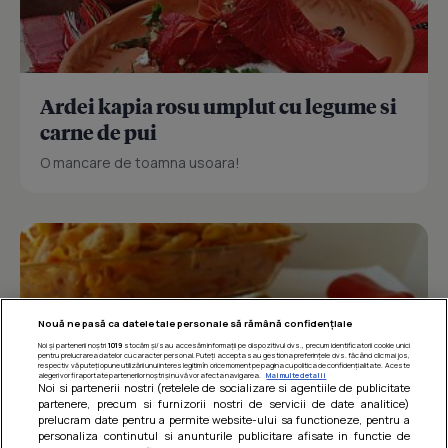
Ardei kapia rosu umplut cu legume si
carne de pui
O mancare de toamna usoara!
Nouă ne pasă ca datele tale personale să rămână confidențiale
Noi și partenerii noștri
1019
stocăm și/sau accesăm informații pe dispozitivul dvs., precum identificatorii cookie unici
pentru prelucrarea datelor cu caracter personal. Puteți accepta sau gestiona preferințele dvs. făcând clic mai jos,
respectiv vă puteți opune utilizării unui interes legitim în orice moment pe pagina cu politica de confidențialitate. Aceste
alegeri vor fi raportate partenerilor noștri și nu vă vor afecta navigarea.
Mai multe detalii
Noi si partenerii nostri (retelele de socializare si agentiile de publicitate
partenere, precum si furnizorii nostri de servicii de date analitice)
prelucram date pentru a permite website-ului sa functioneze, pentru a
personaliza continutul si anunturile publicitare afisate in functie de