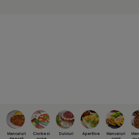
Mancaruri
Ciorbe si
Dulciuri
Aperitive
Mancaruri
Man
de post
supe
copii
cu 