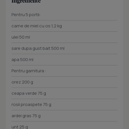
Ingrediente
Pentru 5 portii:
carne de miel cu os 1,2 kg
ulei 50 ml
sare dupa gust bait 500 ml
apa 500 ml
Pentru garnitura :
orez 200 g
ceapa verde 75 g
rosii proaspete 75 g
ardei gras 75 g
unt 25 g