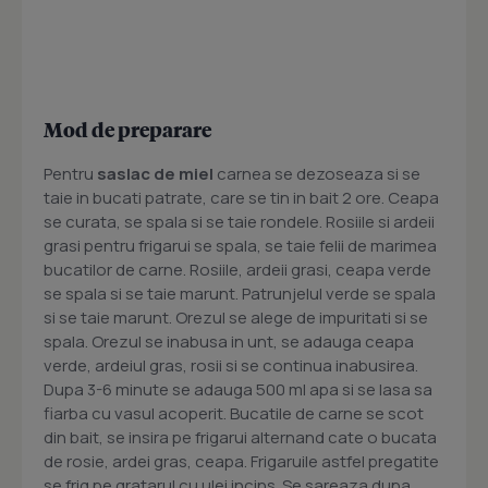
Mod de preparare
Pentru
saslac de miel
carnea se dezoseaza si se
taie in bucati patrate, care se tin in bait 2 ore. Ceapa
se curata, se spala si se taie rondele. Rosiile si ardeii
grasi pentru frigarui se spala, se taie felii de marimea
bucatilor de carne. Rosiile, ardeii grasi, ceapa verde
se spala si se taie marunt. Patrunjelul verde se spala
si se taie marunt. Orezul se alege de impuritati si se
spala. Orezul se inabusa in unt, se adauga ceapa
verde, ardeiul gras, rosii si se continua inabusirea.
Dupa 3-6 minute se adauga 500 ml apa si se lasa sa
fiarba cu vasul acoperit. Bucatile de carne se scot
din bait, se insira pe frigarui alternand cate o bucata
de rosie, ardei gras, ceapa. Frigaruile astfel pregatite
se frig pe gratarul cu ulei incins. Se sareaza dupa