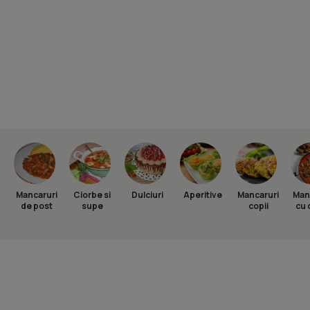
Mancaruri
Ciorbe si
Dulciuri
Aperitive
Mancaruri
Man
de post
supe
copii
cu 