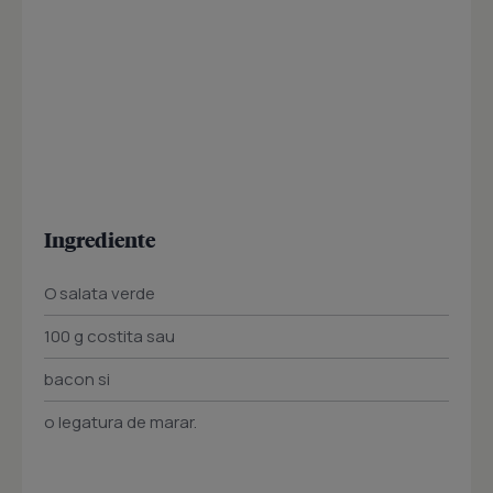
Ingrediente
O salata verde
100 g costita sau
bacon si
o legatura de marar.