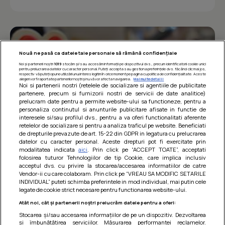
Nouă ne pasă ca datele tale personale să rămână confidențiale
Noi și partenerii noștri
1019
stocăm și/sau accesăm informații pe dispozitivul dvs., precum identificatorii cookie unici
pentru prelucrarea datelor cu caracter personal. Puteți accepta sau gestiona preferințele dvs. făcând clic mai jos,
respectiv vă puteți opune utilizării unui interes legitim în orice moment pe pagina cu politica de confidențialitate. Aceste
alegeri vor fi raportate partenerilor noștri și nu vă vor afecta navigarea.
Mai multe detalii
Noi si partenerii nostri (retelele de socializare si agentiile de publicitate
partenere, precum si furnizorii nostri de servicii de date analitice)
prelucram date pentru a permite website-ului sa functioneze, pentru a
personaliza continutul si anunturile publicitare afisate in functie de
interesele si/sau profilul dvs., pentru a va oferi functionalitati aferente
retelelor de socializare si pentru a analiza traficul pe website. Beneficiati
de drepturile prevazute de art. 15-22 din GDPR in legatura cu prelucrarea
datelor cu caracter personal. Aceste drepturi pot fi exercitate prin
modalitatea indicata
aici
. Prin click pe “ACCEPT TOATE”, acceptati
Barcute din vinete cu arpagic rosu
folosirea tuturor Tehnologiilor de tip Cookie, care implica inclusiv
acceptul dvs. cu privire la stocarea/accesarea informatiilor de catre
Un deliciu usor de preparat!
Vendor-ii cu care colaboram. Prin click pe “VREAU SA MODIFIC SETARILE
INDIVIDUAL” puteti schimba preferintele in mod individual, mai putin cele
legate de cookie strict necesare pentru functionarea website-ului.
Atât noi, cât și partenerii noștri prelucrăm datele pentru a oferi:
Stocarea și/sau accesarea informațiilor de pe un dispozitiv. Dezvoltarea
și îmbunătățirea serviciilor. Măsurarea performanței reclamelor.