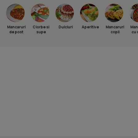
Mancaruri
Ciorbe si
Dulciuri
Aperitive
Mancaruri
Man
de post
supe
copii
cu 