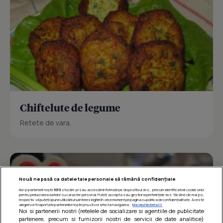
Chiftelute de legume
Retete de vara.
Nouă ne pasă ca datele tale personale să rămână confidențiale
Noi și partenerii noștri
1019
stocăm și/sau accesăm informații pe dispozitivul dvs., precum identificatorii cookie unici
pentru prelucrarea datelor cu caracter personal. Puteți accepta sau gestiona preferințele dvs. făcând clic mai jos,
respectiv vă puteți opune utilizării unui interes legitim în orice moment pe pagina cu politica de confidențialitate. Aceste
alegeri vor fi raportate partenerilor noștri și nu vă vor afecta navigarea.
Mai multe detalii
Noi si partenerii nostri (retelele de socializare si agentiile de publicitate
partenere, precum si furnizorii nostri de servicii de date analitice)