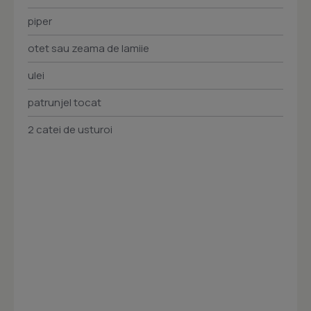
piper
otet sau zeama de lamiie
ulei
patrunjel tocat
2 catei de usturoi