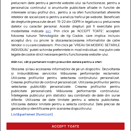
prelucram date pentru a permite website-ului sa functioneze, pentru a
personaliza continutul si anunturile publicitare afisate in functie de
interesele si/sau profilul dvs., pentru a va oferi functionalitati aferente
retelelor de socializare si pentru a analiza traficul pe website. Beneficiati
de drepturile prevazute de art. 15-22 din GDPR in legatura cu prelucrarea
datelor cu caracter personal. Aceste drepturi pot fi exercitate prin
modalitatea indicata
aici
. Prin click pe “ACCEPT TOATE”, acceptati
Barcute din vinete cu arpagic rosu
folosirea tuturor Tehnologiilor de tip Cookie, care implica inclusiv
acceptul dvs. cu privire la stocarea/accesarea informatiilor de catre
Un deliciu usor de preparat!
Vendor-ii cu care colaboram. Prin click pe “VREAU SA MODIFIC SETARILE
INDIVIDUAL” puteti schimba preferintele in mod individual, mai putin cele
legate de cookie strict necesare pentru functionarea website-ului.
Atât noi, cât și partenerii noștri prelucrăm datele pentru a oferi:
Stocarea și/sau accesarea informațiilor de pe un dispozitiv. Dezvoltarea
și îmbunătățirea serviciilor. Măsurarea performanței reclamelor.
Utilizarea profilurilor pentru selectarea conținutului personalizat.
Crearea profilurilor de conținut personalizat. Utilizarea profilurilor pentru
selectarea publicității personalizate. Crearea profilurilor pentru
publicitate personalizată. Măsurarea performanței conținutului.
Înțelegerea publicului prin statistici sau combinații de date din surse
diferite. Utilizarea de date limitate pentru a selecta publicitatea.
Utilizarea datelor limitate pentru a selecta conținutul. Date precise de
geolocație și identificarea prin scanarea dispozitivului.
Listă parteneri (furnizori)
Termeni si conditii
|
Politica de cookies
|
Politica de
confidentialitate
|
Gestionați preferințele
ACCEPT TOATE