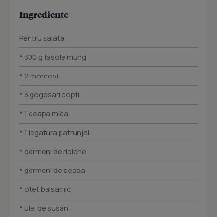
Ingrediente
Pentru salata:
* 300 g fasole mung
* 2 morcovi
* 3 gogosari copti
* 1 ceapa mica
* 1 legatura patrunjel
* germeni de ridiche
* germeni de ceapa
* otet balsamic
* ulei de susan