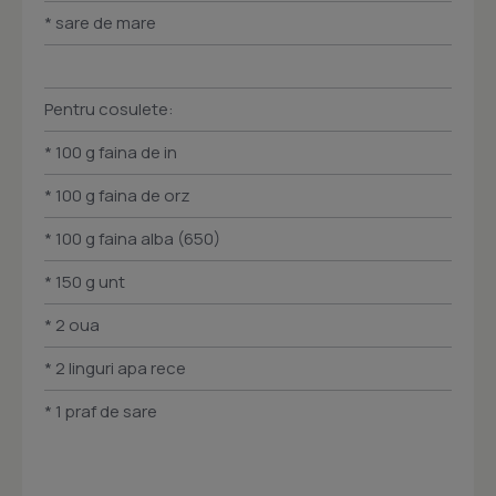
* sare de mare
Pentru cosulete:
* 100 g faina de in
* 100 g faina de orz
* 100 g faina alba (650)
* 150 g unt
* 2 oua
* 2 linguri apa rece
* 1 praf de sare