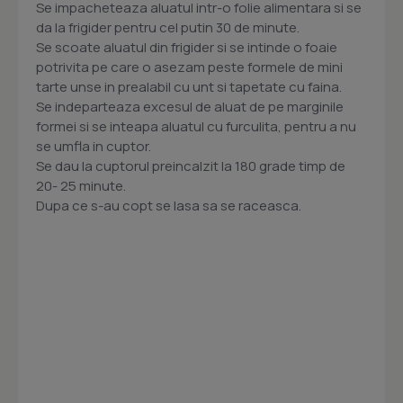
Se impacheteaza aluatul intr-o folie alimentara si se
da la frigider pentru cel putin 30 de minute.
Se scoate aluatul din frigider si se intinde o foaie
potrivita pe care o asezam peste formele de mini
tarte unse in prealabil cu unt si tapetate cu faina.
Se indeparteaza excesul de aluat de pe marginile
formei si se inteapa aluatul cu furculita, pentru a nu
se umfla in cuptor.
Se dau la cuptorul preincalzit la 180 grade timp de
20- 25 minute.
Dupa ce s-au copt se lasa sa se raceasca.