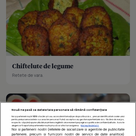
Chiftelute de legume
Retete de vara.
Nouă ne pasă ca datele tale personale să rămână confidențiale
Noi și partenerii noștri
1019
stocăm și/sau accesăm informații pe dispozitivul dvs., precum identificatorii cookie unici
pentru prelucrarea datelor cu caracter personal. Puteți accepta sau gestiona preferințele dvs. făcând clic mai jos,
respectiv vă puteți opune utilizării unui interes legitim în orice moment pe pagina cu politica de confidențialitate. Aceste
alegeri vor fi raportate partenerilor noștri și nu vă vor afecta navigarea.
Mai multe detalii
Noi si partenerii nostri (retelele de socializare si agentiile de publicitate
partenere, precum si furnizorii nostri de servicii de date analitice)