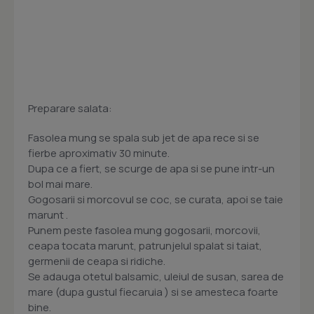
Preparare salata:
Fasolea mung se spala sub jet de apa rece si se
fierbe aproximativ 30 minute.
Dupa ce a fiert, se scurge de apa si se pune intr-un
bol mai mare.
Gogosarii si morcovul se coc, se curata, apoi se taie
marunt .
Punem peste fasolea mung gogosarii, morcovii,
ceapa tocata marunt, patrunjelul spalat si taiat,
germenii de ceapa si ridiche.
Se adauga otetul balsamic, uleiul de susan, sarea de
mare (dupa gustul fiecaruia ) si se amesteca foarte
bine.