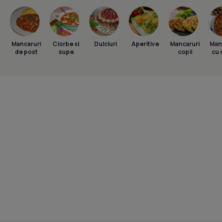
Mancaruri
Ciorbe si
Dulciuri
Aperitive
Mancaruri
Man
de post
supe
copii
cu 