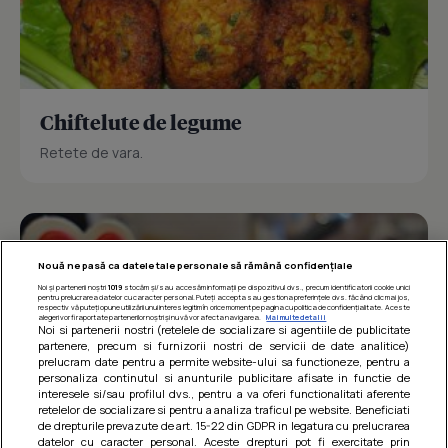
Chiftelute de legume
Retete de vara.
Nouă ne pasă ca datele tale personale să rămână confidențiale
Noi și partenerii noștri
1019
stocăm și/sau accesăm informații pe dispozitivul dvs., precum identificatorii cookie unici
pentru prelucrarea datelor cu caracter personal. Puteți accepta sau gestiona preferințele dvs. făcând clic mai jos,
respectiv vă puteți opune utilizării unui interes legitim în orice moment pe pagina cu politica de confidențialitate. Aceste
alegeri vor fi raportate partenerilor noștri și nu vă vor afecta navigarea.
Mai multe detalii
Noi si partenerii nostri (retelele de socializare si agentiile de publicitate
partenere, precum si furnizorii nostri de servicii de date analitice)
prelucram date pentru a permite website-ului sa functioneze, pentru a
personaliza continutul si anunturile publicitare afisate in functie de
interesele si/sau profilul dvs., pentru a va oferi functionalitati aferente
retelelor de socializare si pentru a analiza traficul pe website. Beneficiati
de drepturile prevazute de art. 15-22 din GDPR in legatura cu prelucrarea
datelor cu caracter personal. Aceste drepturi pot fi exercitate prin