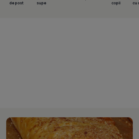
de post
supe
copii
cu 