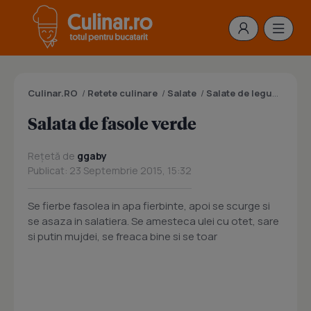
Culinar.RO
/
Retete culinare
/
Salate
/
Salate de legume
/
Sal
Salata de fasole verde
Rețetă de
ggaby
Publicat: 23 Septembrie 2015, 15:32
Se fierbe fasolea in apa fierbinte, apoi se scurge si
se asaza in salatiera. Se amesteca ulei cu otet, sare
si putin mujdei, se freaca bine si se toar