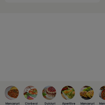
Mancaruri
Ciorbe si
Dulciuri
Aperitive
Mancaruri
Man