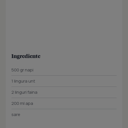
Ingrediente
500 gr napi
1 lingura unt
2 linguri faina
200 ml apa
sare