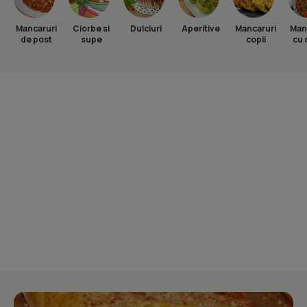
Mancaruri
Ciorbe si
Dulciuri
Aperitive
Mancaruri
Man
de post
supe
copii
cu 