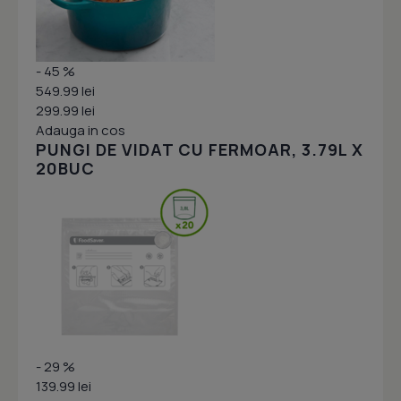
- 45 %
549.99 lei
299.99 lei
Adauga in cos
PUNGI DE VIDAT CU FERMOAR, 3.79L X
20BUC
- 29 %
139.99 lei