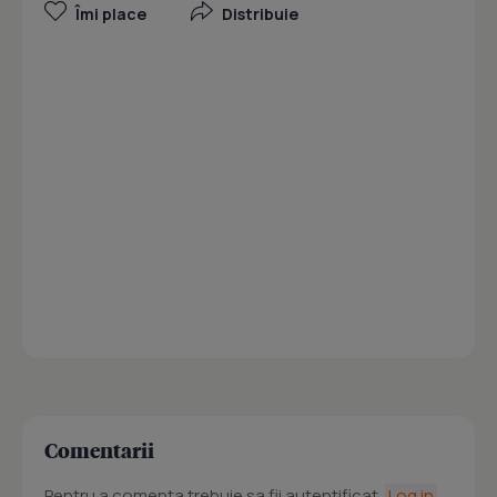
Îmi place
Distribuie
Comentarii
Pentru a comenta trebuie sa fii autentificat.
Log in