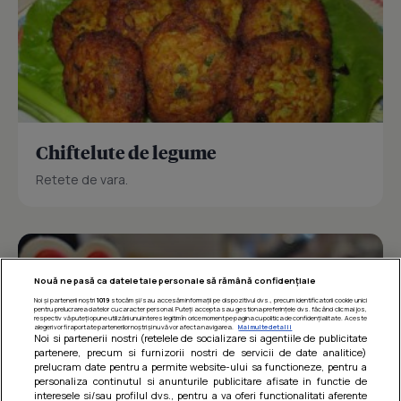
Chiftelute de legume
Retete de vara.
Nouă ne pasă ca datele tale personale să rămână confidențiale
Noi și partenerii noștri
1019
stocăm și/sau accesăm informații pe dispozitivul dvs., precum identificatorii cookie unici
pentru prelucrarea datelor cu caracter personal. Puteți accepta sau gestiona preferințele dvs. făcând clic mai jos,
respectiv vă puteți opune utilizării unui interes legitim în orice moment pe pagina cu politica de confidențialitate. Aceste
alegeri vor fi raportate partenerilor noștri și nu vă vor afecta navigarea.
Mai multe detalii
Noi si partenerii nostri (retelele de socializare si agentiile de publicitate
partenere, precum si furnizorii nostri de servicii de date analitice)
prelucram date pentru a permite website-ului sa functioneze, pentru a
personaliza continutul si anunturile publicitare afisate in functie de
interesele si/sau profilul dvs., pentru a va oferi functionalitati aferente