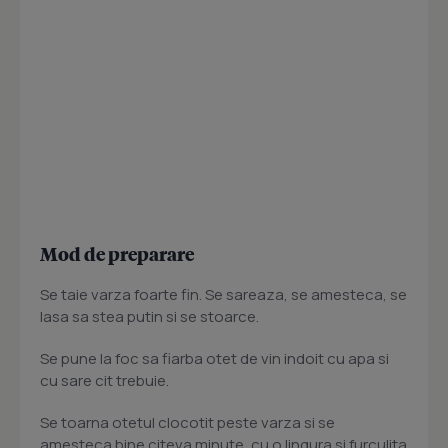
Mod de preparare
Se taie varza foarte fin. Se sareaza, se amesteca, se
lasa sa stea putin si se stoarce.
Se pune la foc sa fiarba otet de vin indoit cu apa si
cu sare cit trebuie.
Se toarna otetul clocotit peste varza si se
amesteca bine citeva minute, cu o lingura si furculita