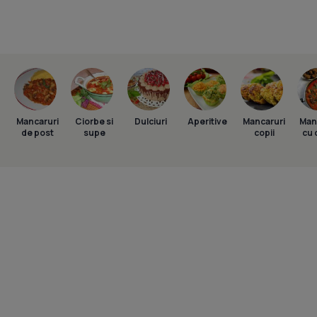
Mancaruri
Ciorbe si
Dulciuri
Aperitive
Mancaruri
Man
de post
supe
copii
cu 