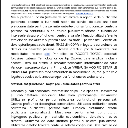
Noi și partenerii noștri
1019
stocăm și/sau accesăm informații pe dispozitivul dvs., precum identificatorii cookie unici
pentru prelucrarea datelor cu caracter personal. Puteți accepta sau gestiona preferințele dvs. făcând clic mai jos,
respectiv vă puteți opune utilizării unui interes legitim în orice moment pe pagina cu politica de confidențialitate. Aceste
alegeri vor fi raportate partenerilor noștri și nu vă vor afecta navigarea.
Mai multe detalii
Noi si partenerii nostri (retelele de socializare si agentiile de publicitate
partenere, precum si furnizorii nostri de servicii de date analitice)
prelucram date pentru a permite website-ului sa functioneze, pentru a
personaliza continutul si anunturile publicitare afisate in functie de
interesele si/sau profilul dvs., pentru a va oferi functionalitati aferente
retelelor de socializare si pentru a analiza traficul pe website. Beneficiati
de drepturile prevazute de art. 15-22 din GDPR in legatura cu prelucrarea
datelor cu caracter personal. Aceste drepturi pot fi exercitate prin
modalitatea indicata
aici
. Prin click pe “ACCEPT TOATE”, acceptati
Barcute din vinete cu arpagic rosu
folosirea tuturor Tehnologiilor de tip Cookie, care implica inclusiv
acceptul dvs. cu privire la stocarea/accesarea informatiilor de catre
Un deliciu usor de preparat!
Vendor-ii cu care colaboram. Prin click pe “VREAU SA MODIFIC SETARILE
INDIVIDUAL” puteti schimba preferintele in mod individual, mai putin cele
legate de cookie strict necesare pentru functionarea website-ului.
Atât noi, cât și partenerii noștri prelucrăm datele pentru a oferi:
Stocarea și/sau accesarea informațiilor de pe un dispozitiv. Dezvoltarea
și îmbunătățirea serviciilor. Măsurarea performanței reclamelor.
Utilizarea profilurilor pentru selectarea conținutului personalizat.
Crearea profilurilor de conținut personalizat. Utilizarea profilurilor pentru
selectarea publicității personalizate. Crearea profilurilor pentru
publicitate personalizată. Măsurarea performanței conținutului.
Înțelegerea publicului prin statistici sau combinații de date din surse
diferite. Utilizarea de date limitate pentru a selecta publicitatea.
Utilizarea datelor limitate pentru a selecta conținutul. Date precise de