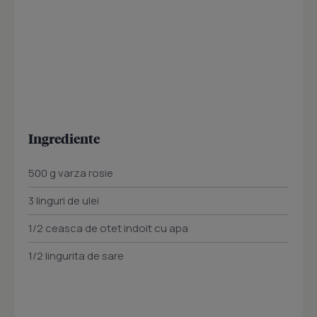
Ingrediente
500 g varza rosie
3 linguri de ulei
1/2 ceasca de otet indoit cu apa
1/2 lingurita de sare