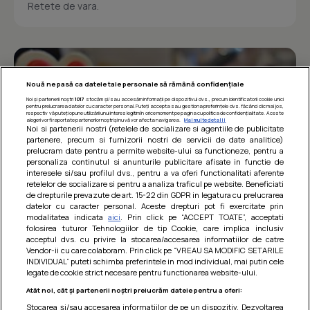
Retete de vara.
Nouă ne pasă ca datele tale personale să rămână confidențiale
Noi și partenerii noștri
1017
stocăm și/sau accesăm informații pe dispozitivul dvs., precum identificatorii cookie unici
pentru prelucrarea datelor cu caracter personal. Puteți accepta sau gestiona preferințele dvs. făcând clic mai jos,
respectiv vă puteți opune utilizării unui interes legitim în orice moment pe pagina cu politica de confidențialitate. Aceste
alegeri vor fi raportate partenerilor noștri și nu vă vor afecta navigarea.
Mai multe detalii
Noi si partenerii nostri (retelele de socializare si agentiile de publicitate
partenere, precum si furnizorii nostri de servicii de date analitice)
prelucram date pentru a permite website-ului sa functioneze, pentru a
personaliza continutul si anunturile publicitare afisate in functie de
interesele si/sau profilul dvs., pentru a va oferi functionalitati aferente
retelelor de socializare si pentru a analiza traficul pe website. Beneficiati
de drepturile prevazute de art. 15-22 din GDPR in legatura cu prelucrarea
datelor cu caracter personal. Aceste drepturi pot fi exercitate prin
modalitatea indicata
aici
. Prin click pe “ACCEPT TOATE”, acceptati
Barcute din vinete cu arpagic rosu
folosirea tuturor Tehnologiilor de tip Cookie, care implica inclusiv
acceptul dvs. cu privire la stocarea/accesarea informatiilor de catre
Un deliciu usor de preparat!
Vendor-ii cu care colaboram. Prin click pe “VREAU SA MODIFIC SETARILE
INDIVIDUAL” puteti schimba preferintele in mod individual, mai putin cele
legate de cookie strict necesare pentru functionarea website-ului.
Atât noi, cât și partenerii noștri prelucrăm datele pentru a oferi:
Stocarea și/sau accesarea informațiilor de pe un dispozitiv. Dezvoltarea