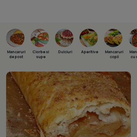
Mancaruri
Ciorbe si
Dulciuri
Aperitive
Mancaruri
Man
de post
supe
copii
cu 