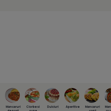
Mancaruri
Ciorbe si
Dulciuri
Aperitive
Mancaruri
Man
de post
supe
copii
cu 