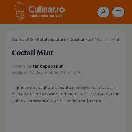
Culinar.RO
/
Retete bauturi
/
Cocktail-uri
/
Coctail Mint
Coctail Mint
Rețetă de
fandepapabun
Publicat: 23 Septembrie 2015, 15:20
Ingrediente cu gheata pisata se mixeaza la turatie
mica, se toarna apoi in tumblerul racit. Se serveste in
paharul preresarat cu frunze de menta care