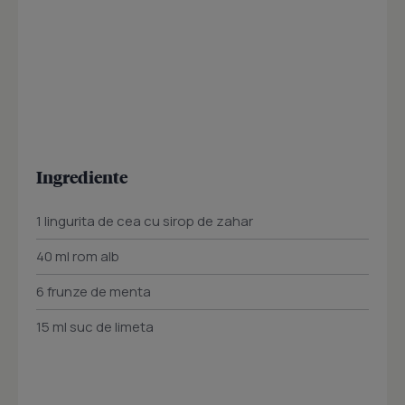
Ingrediente
1 lingurita de cea cu sirop de zahar
40 ml rom alb
6 frunze de menta
15 ml suc de limeta