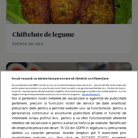
Chiftelute de legume
Retete de vara.
Nouă ne pasă ca datele tale personale să rămână confidențiale
Noi și partenerii noștri
1019
stocăm și/sau accesăm informații pe dispozitivul dvs., precum identificatorii cookie unici
pentru prelucrarea datelor cu caracter personal. Puteți accepta sau gestiona preferințele dvs. făcând clic mai jos,
respectiv vă puteți opune utilizării unui interes legitim în orice moment pe pagina cu politica de confidențialitate. Aceste
alegeri vor fi raportate partenerilor noștri și nu vă vor afecta navigarea.
Mai multe detalii
Noi si partenerii nostri (retelele de socializare si agentiile de publicitate
partenere, precum si furnizorii nostri de servicii de date analitice)
prelucram date pentru a permite website-ului sa functioneze, pentru a
personaliza continutul si anunturile publicitare afisate in functie de
interesele si/sau profilul dvs., pentru a va oferi functionalitati aferente
retelelor de socializare si pentru a analiza traficul pe website. Beneficiati
de drepturile prevazute de art. 15-22 din GDPR in legatura cu prelucrarea
datelor cu caracter personal. Aceste drepturi pot fi exercitate prin
modalitatea indicata
aici
. Prin click pe “ACCEPT TOATE”, acceptati