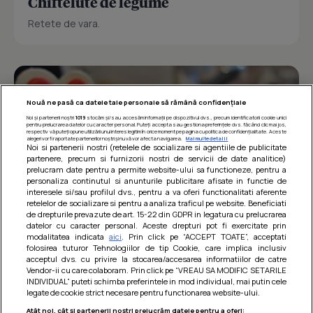
Chiftelute de legume
Retete de vara.
Nouă ne pasă ca datele tale personale să rămână confidențiale
Noi și partenerii noștri
1019
stocăm și/sau accesăm informații pe dispozitivul dvs., precum identificatorii cookie unici
pentru prelucrarea datelor cu caracter personal. Puteți accepta sau gestiona preferințele dvs. făcând clic mai jos,
respectiv vă puteți opune utilizării unui interes legitim în orice moment pe pagina cu politica de confidențialitate. Aceste
alegeri vor fi raportate partenerilor noștri și nu vă vor afecta navigarea.
Mai multe detalii
Noi si partenerii nostri (retelele de socializare si agentiile de publicitate
partenere, precum si furnizorii nostri de servicii de date analitice)
prelucram date pentru a permite website-ului sa functioneze, pentru a
personaliza continutul si anunturile publicitare afisate in functie de
interesele si/sau profilul dvs., pentru a va oferi functionalitati aferente
retelelor de socializare si pentru a analiza traficul pe website. Beneficiati
de drepturile prevazute de art. 15-22 din GDPR in legatura cu prelucrarea
datelor cu caracter personal. Aceste drepturi pot fi exercitate prin
modalitatea indicata
aici
. Prin click pe “ACCEPT TOATE”, acceptati
Barcute din vinete cu arpagic rosu
folosirea tuturor Tehnologiilor de tip Cookie, care implica inclusiv
acceptul dvs. cu privire la stocarea/accesarea informatiilor de catre
Un deliciu usor de preparat!
Vendor-ii cu care colaboram. Prin click pe “VREAU SA MODIFIC SETARILE
INDIVIDUAL” puteti schimba preferintele in mod individual, mai putin cele
legate de cookie strict necesare pentru functionarea website-ului.
Atât noi, cât și partenerii noștri prelucrăm datele pentru a oferi: