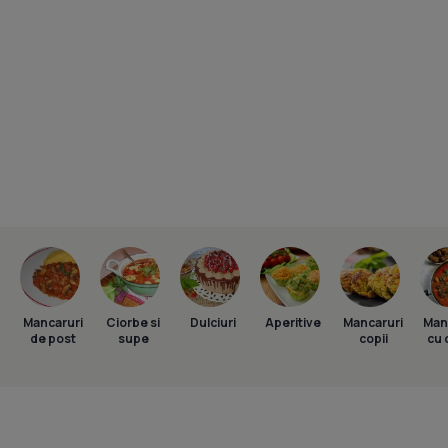
Mancaruri
Ciorbe si
Dulciuri
Aperitive
Mancaruri
Man
de post
supe
copii
cu 