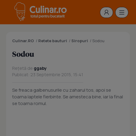
Culinar.RO
/
Retete bauturi
/
Siropuri
/
Sodou
Sodou
Rețetă de
ggaby
Publicat: 23 Septembrie 2015, 15:41
Se freaca galbenusurile cu zaharul tos, apoi se
toarna laptele fierbinte. Se amesteca bine, iar la final
se toarna romul.