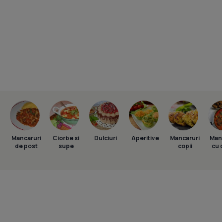
Mancaruri
Ciorbe si
Dulciuri
Aperitive
Mancaruri
Man
de post
supe
copii
cu 