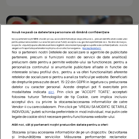
Nouă ne pasă ca datele tale personale să rămână confidențiale
Noi și partenerii noștri
1019
stocăm și/sau accesăm informații pe dispozitivul dvs., precum identificatorii cookie unici
pentru prelucrarea datelor cu caracter personal. Puteți accepta sau gestiona preferințele dvs. făcând clic mai jos,
respectiv vă puteți opune utilizării unui interes legitim în orice moment pe pagina cu politica de confidențialitate. Aceste
alegeri vor fi raportate partenerilor noștri și nu vă vor afecta navigarea.
Mai multe detalii
Noi si partenerii nostri (retelele de socializare si agentiile de publicitate
partenere, precum si furnizorii nostri de servicii de date analitice)
prelucram date pentru a permite website-ului sa functioneze, pentru a
personaliza continutul si anunturile publicitare afisate in functie de
interesele si/sau profilul dvs., pentru a va oferi functionalitati aferente
retelelor de socializare si pentru a analiza traficul pe website. Beneficiati
de drepturile prevazute de art. 15-22 din GDPR in legatura cu prelucrarea
datelor cu caracter personal. Aceste drepturi pot fi exercitate prin
modalitatea indicata
aici
. Prin click pe “ACCEPT TOATE”, acceptati
Barcute din vinete cu arpagic rosu
folosirea tuturor Tehnologiilor de tip Cookie, care implica inclusiv
acceptul dvs. cu privire la stocarea/accesarea informatiilor de catre
Un deliciu usor de preparat!
Vendor-ii cu care colaboram. Prin click pe “VREAU SA MODIFIC SETARILE
INDIVIDUAL” puteti schimba preferintele in mod individual, mai putin cele
legate de cookie strict necesare pentru functionarea website-ului.
Atât noi, cât și partenerii noștri prelucrăm datele pentru a oferi:
Stocarea și/sau accesarea informațiilor de pe un dispozitiv. Dezvoltarea
și îmbunătățirea serviciilor. Măsurarea performanței reclamelor.