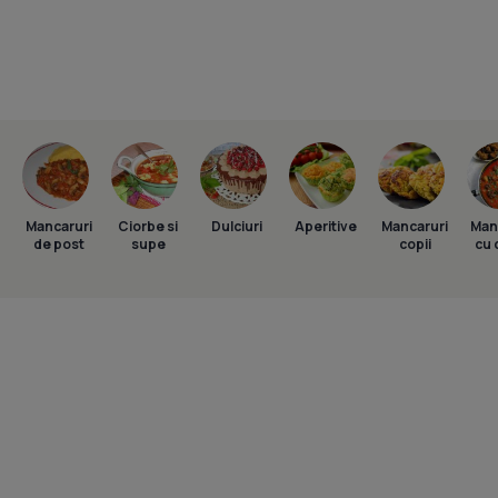
Mancaruri
Ciorbe si
Dulciuri
Aperitive
Mancaruri
Man
de post
supe
copii
cu 