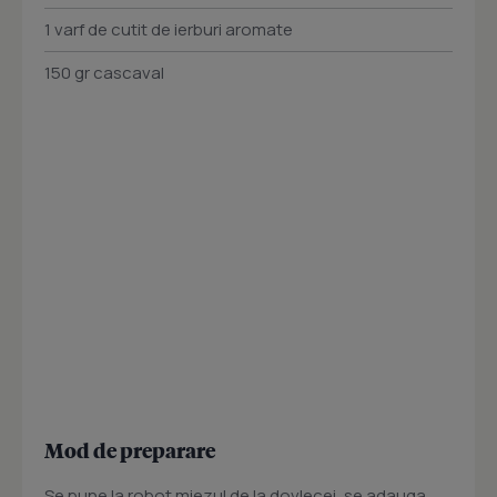
1 varf de cutit de ierburi aromate
150 gr cascaval
Mod de preparare
Se pune la robot miezul de la dovlecei, se adauga