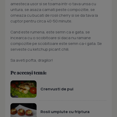
amesteca usor si se toarna intr-o tava unsa cu
untura, se asaza carnati peste compozitie, se
orneaza cu bucati de rosii cherry si se da tava la
cuptor pentru circa 40-50 minute.
Cand este rumena, este semn ca e gata, se
incearca cu o scobitoare si daca nu ramane
compozitie pe scobitoare este semn ca-i gata. Se
serveste cu ketchup picant chili.
Sa aveti pofta, dragilor!
Pe aceeași temă:
Crenvusti de pui
Rosii umplute cu friptura