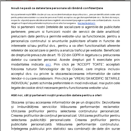
Nouă ne pasă ca datele tale personale să rămână confidențiale
Noi și partenerii noștri
1019
stocăm și/sau accesăm informații pe dispozitivul dvs., precum identificatorii cookie unici
pentru prelucrarea datelor cu caracter personal. Puteți accepta sau gestiona preferințele dvs. făcând clic mai jos,
respectiv vă puteți opune utilizării unui interes legitim în orice moment pe pagina cu politica de confidențialitate. Aceste
alegeri vor fi raportate partenerilor noștri și nu vă vor afecta navigarea.
Mai multe detalii
Noi si partenerii nostri (retelele de socializare si agentiile de publicitate
partenere, precum si furnizorii nostri de servicii de date analitice)
prelucram date pentru a permite website-ului sa functioneze, pentru a
personaliza continutul si anunturile publicitare afisate in functie de
interesele si/sau profilul dvs., pentru a va oferi functionalitati aferente
retelelor de socializare si pentru a analiza traficul pe website. Beneficiati
de drepturile prevazute de art. 15-22 din GDPR in legatura cu prelucrarea
datelor cu caracter personal. Aceste drepturi pot fi exercitate prin
modalitatea indicata
aici
. Prin click pe “ACCEPT TOATE”, acceptati
Barcute din vinete cu arpagic rosu
folosirea tuturor Tehnologiilor de tip Cookie, care implica inclusiv
acceptul dvs. cu privire la stocarea/accesarea informatiilor de catre
Un deliciu usor de preparat!
Vendor-ii cu care colaboram. Prin click pe “VREAU SA MODIFIC SETARILE
INDIVIDUAL” puteti schimba preferintele in mod individual, mai putin cele
legate de cookie strict necesare pentru functionarea website-ului.
Atât noi, cât și partenerii noștri prelucrăm datele pentru a oferi:
Stocarea și/sau accesarea informațiilor de pe un dispozitiv. Dezvoltarea
și îmbunătățirea serviciilor. Măsurarea performanței reclamelor.
Utilizarea profilurilor pentru selectarea conținutului personalizat.
Crearea profilurilor de conținut personalizat. Utilizarea profilurilor pentru
selectarea publicității personalizate. Crearea profilurilor pentru
publicitate personalizată. Măsurarea performanței conținutului.
Înțelegerea publicului prin statistici sau combinații de date din surse