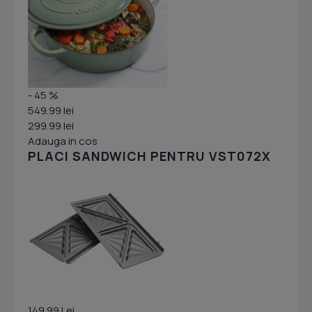
- 45 %
549.99 lei
299.99 lei
Adauga in cos
PLACI SANDWICH PENTRU VST072X
149.99 Lei